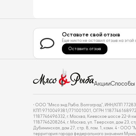
Оставьте свой отзыв
Еще никто не оставил отзыв на этой
Оставить отзыв
Акции
Способы
• ООО "Мясо энд Рыба. Волгоград", ИНН/КПП 772837
КПП 9710049381/771001001, ОГРН 1187746168972, г. 
1187746496332, г. Москва, Киевское шоссе 22-й км
1187746208264, г. Москва, ул. Тверская, дом 23, с
Дубининская, дом 27, стр. 8, пом. 1, комн. 4 • О
территория города федерального значения Муницип