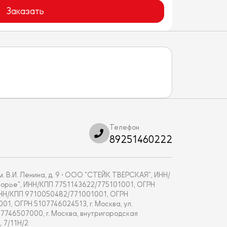
Заказать
Телефон
89251460222
. В.И. Ленина, д. 9 • ООО "СТЕЙК ТВЕРСКАЯ", ИНН/
укоморье", ИНН/КПП 7751143622/775101001, ОГРН
, ИНН/КПП 9710050482/771001001, ОГРН
001, ОГРН 5107746024513, г. Москва, ул.
67746507000, г. Москва, внутригородская
 7/11Н/2