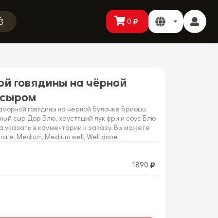
0
ой говядины на чёрной
 сыром
аморной говядины на черной булочке бриошь.
ный сыр Дор Блю, хрустящий лук фри и соус Блю
а указать в комментарии к заказу. Вы можете
are, Medium, Medium well, Well done
1890