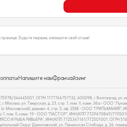
 странице. Будьте первым, напишите свой отзыв!
 оплаты
Напишите нам
Франчайзинг
5978/344445001, ОГРН 1177746757132, 400098, г. Волгоград, ул. им
Москва, ул. Тверская, д. 23, стр. 1, пом. II, комн. 36а • ООО "Л
 (п. Московский), домовл. 4, стр. 5, оф. 258Е • ООО "ГРИЛЬМАНИЯ"
тр.1, пом. II, комн. 19 • ООО "ПАСТОР", ИНН/КПП 7729670849/770501
ОО "МЯСО И РЫБА РИВЬЕРА", ИНН/КПП 7725347161/772501001, ОГРН 51
альный Округ Даниловский, ул. Ленинская Слобода, д. 26, помещ.