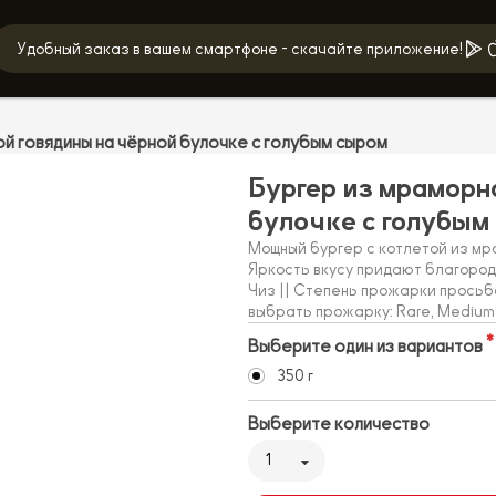
Удобный заказ в вашем смартфоне - скачайте приложение!
ой говядины на чёрной булочке с голубым сыром
Бургер из мраморн
булочке с голубым
Мощный бургер с котлетой из мр
Яркость вкусу придают благород
Чиз || Степень прожарки просьб
выбрать прожарку: Rare, Medium r
Выберите один из вариантов
350 г
Выберите количество
1