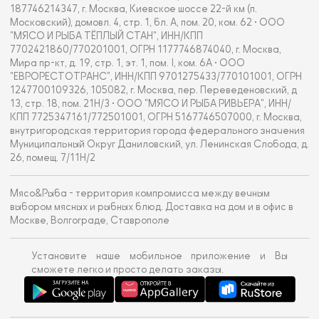
187746214347, г. Москва, Киевское шоссе 22-й км (п.
Московский), домовл. 4, стр. 1, бл. А, пом. 20, ком. 62 • ООО
"МЯСО И РЫБА ТЁПЛЫЙ СТАН", ИНН/КПП
7702421860/770201001, ОГРН 1177746874040, г. Москва,
Мира пр-кт, д. 19, стр. 1, эт. 1, пом. I, ком. 6А • ООО
"ЕВРОРЕСТОТРАНС", ИНН/КПП 9701275433/770101001, ОГРН
1247700109326, 105082, г. Москва, пер. Переведеновский, д
13, стр. 18, пом. 21Н/3 • ООО "МЯСО И РЫБА РИВЬЕРА", ИНН/
КПП 7725347161/772501001, ОГРН 5167746507000, г. Москва,
внутригородская территория города федерального значения
Муниципальный Округ Даниловский, ул. Ленинская Слобода, д.
26, помещ. 7/11Н/2
Мясо&Рыба - территория компромисса между вечным
выбором мясных и рыбных блюд. Доставка на дом и в офис в
Москве, Волгограде, Ставрополе
Установите наше мобильное приложение и Вы
сможете легко и просто делать заказы.