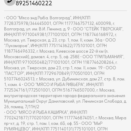
89251460222
• ООО "Мясо энд Рыба. Волгоград", ИНН/КПП
7728375978/344445001, ОГРН 1177746757132, 400098, г.
Волгоград, ул. им. В.И. Ленина, д. 9 • ООО "СТЕЙК ТВЕРСКАЯ",
ИНН/КПП 9710049381/771001001, ОГРН 1187746168972, г.
Москва, ул. Тверская, д. 23, стр. 1, пом. II, комн. 36а • ООО
"Лукоморье", ИНН/КПП 7751143622/775101001, ОГРН
1187746496332, г. Москва, Киевское шоссе 22-й км (п.
Московский), домовл. 4, стр. 5, оф. 258Е • ООО "ГРИЛЬМАНИЯ",
ИНН/КПП 9710050482/771001001, ОГРН 1187746208264, г.
Москва, ул. Тверская, дом 23, стр.1, пом. II, комн. 19 • ООО
"ПАСТОР", ИНН/КПП 7729670849/770501001, ОГРН
5107746024513, г. Москва, ул. Дубининская, дом 27, стр. 8, пом.
1, комн. 4 • ООО "МЯСО И РЫБА РИВЬЕРА", ИНН/КПП
7725347161/772501001, ОГРН 5167746507000, г. Москва,
внутригородская территория города федерального значения
Муниципальный Округ Даниловский, ул. Ленинская Слобода, д.
26, помещ. 7/11Н/2
• ООО "МЯСО И РЫБА КАШИРКА", ИНН/КПП
7702421877/770201001, ОГРН 1177746874051, г. Москва, Мира
пр-кт, д. 19, стр. 1, пом. I, ком. 6Б, оф. 55 • ООО "МиР
РУМЯНЦЕВО", ИНН/КПП 7751140131/775101001, ОГРН