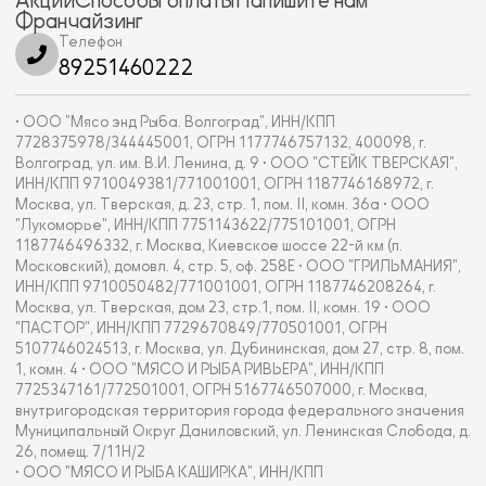
Франчайзинг
Телефон
89251460222
• ООО "Мясо энд Рыба. Волгоград", ИНН/КПП
7728375978/344445001, ОГРН 1177746757132, 400098, г.
Волгоград, ул. им. В.И. Ленина, д. 9 • ООО "СТЕЙК ТВЕРСКАЯ",
ИНН/КПП 9710049381/771001001, ОГРН 1187746168972, г.
Москва, ул. Тверская, д. 23, стр. 1, пом. II, комн. 36а • ООО
"Лукоморье", ИНН/КПП 7751143622/775101001, ОГРН
1187746496332, г. Москва, Киевское шоссе 22-й км (п.
Московский), домовл. 4, стр. 5, оф. 258Е • ООО "ГРИЛЬМАНИЯ",
ИНН/КПП 9710050482/771001001, ОГРН 1187746208264, г.
Москва, ул. Тверская, дом 23, стр.1, пом. II, комн. 19 • ООО
"ПАСТОР", ИНН/КПП 7729670849/770501001, ОГРН
5107746024513, г. Москва, ул. Дубининская, дом 27, стр. 8, пом.
1, комн. 4 • ООО "МЯСО И РЫБА РИВЬЕРА", ИНН/КПП
7725347161/772501001, ОГРН 5167746507000, г. Москва,
внутригородская территория города федерального значения
Муниципальный Округ Даниловский, ул. Ленинская Слобода, д.
26, помещ. 7/11Н/2
• ООО "МЯСО И РЫБА КАШИРКА", ИНН/КПП