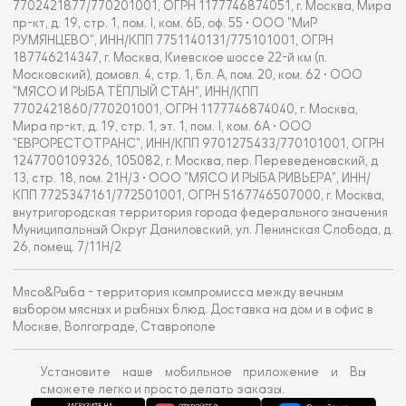
7702421877/770201001, ОГРН 1177746874051, г. Москва, Мира
пр-кт, д. 19, стр. 1, пом. I, ком. 6Б, оф. 55 • ООО "МиР
РУМЯНЦЕВО", ИНН/КПП 7751140131/775101001, ОГРН
187746214347, г. Москва, Киевское шоссе 22-й км (п.
Московский), домовл. 4, стр. 1, бл. А, пом. 20, ком. 62 • ООО
"МЯСО И РЫБА ТЁПЛЫЙ СТАН", ИНН/КПП
7702421860/770201001, ОГРН 1177746874040, г. Москва,
Мира пр-кт, д. 19, стр. 1, эт. 1, пом. I, ком. 6А • ООО
"ЕВРОРЕСТОТРАНС", ИНН/КПП 9701275433/770101001, ОГРН
1247700109326, 105082, г. Москва, пер. Переведеновский, д
13, стр. 18, пом. 21Н/3 • ООО "МЯСО И РЫБА РИВЬЕРА", ИНН/
КПП 7725347161/772501001, ОГРН 5167746507000, г. Москва,
внутригородская территория города федерального значения
Муниципальный Округ Даниловский, ул. Ленинская Слобода, д.
26, помещ. 7/11Н/2
Мясо&Рыба - территория компромисса между вечным
выбором мясных и рыбных блюд. Доставка на дом и в офис в
Москве, Волгограде, Ставрополе
Установите наше мобильное приложение и Вы
сможете легко и просто делать заказы.