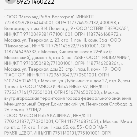
89251460222
• ООО "Мясо энд Рыба. Волгоград", ИНН/КПП
7728375978/344445001, ОГРН 1177746757132, 400098, г.
Волгоград, ул. им. В.И. Ленина, д. 9 • ООО "СТЕЙК ТВЕРСКАЯ",
ИНН/КПП 9710049381/771001001, ОГРН 1187746168972, г.
Москва, ул. Тверская, д. 23, стр. 1, пом. II, комн. 36а • ООО
"Лукоморье", ИНН/КПП 7751143622/775101001, ОГРН
1187746496332, г. Москва, Киевское шоссе 22-й км (п.
Московский), домовл. 4, стр. 5, оф. 258Е • ООО "ГРИЛЬМАНИЯ",
ИНН/КПП 9710050482/771001001, ОГРН 1187746208264, г.
Москва, ул. Тверская, дом 23, стр.1, пом. II, комн. 19 • ООО
"ПАСТОР", ИНН/КПП 7729670849/770501001, ОГРН
5107746024513, г. Москва, ул. Дубининская, дом 27, стр. 8, пом.
1, комн. 4 • ООО "МЯСО И РЫБА РИВЬЕРА", ИНН/КПП
7725347161/772501001, ОГРН 5167746507000, г. Москва,
внутригородская территория города федерального значения
Муниципальный Округ Даниловский, ул. Ленинская Слобода, д.
26, помещ. 7/11Н/2
• ООО "МЯСО И РЫБА КАШИРКА", ИНН/КПП
7702421877/770201001, ОГРН 1177746874051, г. Москва, Мира
пр-кт, д. 19, стр. 1, пом. I, ком. 6Б, оф. 55 • ООО "МиР
РУМЯНЦЕВО", ИНН/КПП 7751140131/775101001, ОГРН