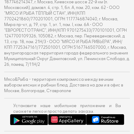
187746214347, г. Москва, Киевское шоссе 22-й км (п.
Московский), домовл. 4, стр. 1, бл. А, пом. 20, ком. 62 • ООО
"МЯСО И РЫБА ТЁПЛЫЙ СТАН", ИНН/КПП
7702421860/770201001, ОГРН 1177746874040, г. Москва,
Мира пр-кт, д. 19, стр. 1, эт. 1, пом. I, ком. 6А • ООО
"ЕВРОРЕСТОТРАНС", ИНН/КПП 9701275433/770101001, ОГРН
1247700109326, 105082, г. Москва, пер. Переведеновский, д
13, стр. 18, пом. 21Н/3 • ООО "МЯСО И РЫБА РИВЬЕРА", ИНН/
КПП 7725347161/772501001, ОГРН 5167746507000, г. Москва,
внутригородская территория города федерального значения
Муниципальный Округ Даниловский, ул. Ленинская Слобода, д.
26, помещ. 7/11Н/2
Мясо&Рыба - территория компромисса между вечным
выбором мясных и рыбных блюд. Доставка на дом и в офис в
Москве, Волгограде, Ставрополе
Установите наше мобильное приложение и Вы
сможете легко и просто делать заказы.