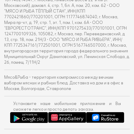
Московский), домовл. 4, стр. 1, бл. А, пом. 20, ком. 62 • ООО
"МЯСО И РЫБА ТЁПЛЫЙ СТАН", ИНН/КПП
7702421860/770201001, ОГРН 1177746874040, г. Москва,
Мира пр-кт, д. 19, стр. 1, эт. 1, пом. I, ком. 6А • ООО
"ЕВРОРЕСТОТРАНС", ИНН/КПП 9701275433/770101001, ОГРН
1247700109326, 105082, г. Москва, пер. Переведеновский, д
13, стр. 18, пом. 21Н/3 • ООО "МЯСО И РЫБА РИВЬЕРА", ИНН/
КПП 7725347161/772501001, ОГРН 5167746507000, г. Москва,
внутригородская территория города федерального значения
Муниципальный Округ Даниловский, ул. Ленинская Слобода, д.
26, помещ. 7/11Н/2
Мясо&Рыба - территория компромисса между вечным
выбором мясных и рыбных блюд. Доставка на дом и в офис в
Москве, Волгограде, Ставрополе
Установите наше мобильное приложение и Вы
сможете легко и просто делать заказы.