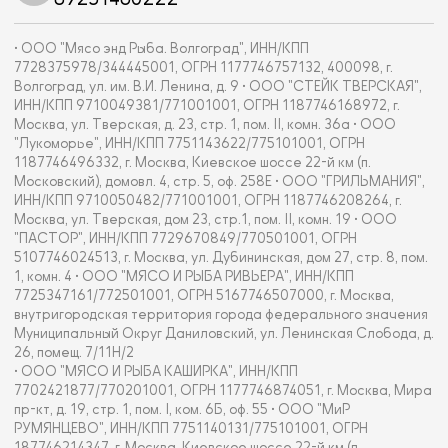
• ООО "Мясо энд Рыба. Волгоград", ИНН/КПП
7728375978/344445001, ОГРН 1177746757132, 400098, г.
Волгоград, ул. им. В.И. Ленина, д. 9 • ООО "СТЕЙК ТВЕРСКАЯ",
ИНН/КПП 9710049381/771001001, ОГРН 1187746168972, г.
Москва, ул. Тверская, д. 23, стр. 1, пом. II, комн. 36а • ООО
"Лукоморье", ИНН/КПП 7751143622/775101001, ОГРН
1187746496332, г. Москва, Киевское шоссе 22-й км (п.
Московский), домовл. 4, стр. 5, оф. 258Е • ООО "ГРИЛЬМАНИЯ",
ИНН/КПП 9710050482/771001001, ОГРН 1187746208264, г.
Москва, ул. Тверская, дом 23, стр.1, пом. II, комн. 19 • ООО
"ПАСТОР", ИНН/КПП 7729670849/770501001, ОГРН
5107746024513, г. Москва, ул. Дубининская, дом 27, стр. 8, пом.
1, комн. 4 • ООО "МЯСО И РЫБА РИВЬЕРА", ИНН/КПП
7725347161/772501001, ОГРН 5167746507000, г. Москва,
внутригородская территория города федерального значения
Муниципальный Округ Даниловский, ул. Ленинская Слобода, д.
26, помещ. 7/11Н/2
• ООО "МЯСО И РЫБА КАШИРКА", ИНН/КПП
7702421877/770201001, ОГРН 1177746874051, г. Москва, Мира
пр-кт, д. 19, стр. 1, пом. I, ком. 6Б, оф. 55 • ООО "МиР
РУМЯНЦЕВО", ИНН/КПП 7751140131/775101001, ОГРН
187746214347, г. Москва, Киевское шоссе 22-й км (п.