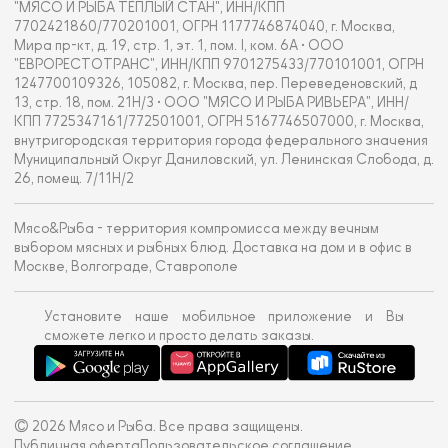
"МЯСО И РЫБА ТЁПЛЫЙ СТАН", ИНН/КПП
7702421860/770201001, ОГРН 1177746874040, г. Москва,
Мира пр-кт, д. 19, стр. 1, эт. 1, пом. I, ком. 6А • ООО
"ЕВРОРЕСТОТРАНС", ИНН/КПП 9701275433/770101001, ОГРН
1247700109326, 105082, г. Москва, пер. Переведеновский, д
13, стр. 18, пом. 21Н/3 • ООО "МЯСО И РЫБА РИВЬЕРА", ИНН/
КПП 7725347161/772501001, ОГРН 5167746507000, г. Москва,
внутригородская территория города федерального значения
Муниципальный Округ Даниловский, ул. Ленинская Слобода, д.
26, помещ. 7/11Н/2
Мясо&Рыба - территория компромисса между вечным
выбором мясных и рыбных блюд. Доставка на дом и в офис в
Москве, Волгограде, Ставрополе
Установите наше мобильное приложение и Вы
сможете легко и просто делать заказы.
© 2026 Мясо и Рыба. Все права защищены.
Публичная оферта
Пользовательское соглашение