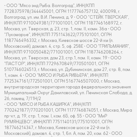
• ООО "Мясо энд Рыба. Волгоград", ИНН/КПП
7728375978/344445001, ОГРН 1177746757132, 400098, г.
Волгоград, ул. им. В.И. Ленина, д. 9 • ООО "СТЕЙК ТВЕРСКАЯ",
ИНН/КПП 9710049381/771001001, ОГРН 1187746168972, г.
Москва, ул. Тверская, д. 23, стр. 1, пом. II, комн. 36а • ООО
"Лукоморье", ИНН/КПП 7751143622/775101001, ОГРН
1187746496332, г. Москва, Киевское шоссе 22-й км (п.
Московский), домовл. 4, стр. 5, оф. 258Е • ООО "ГРИЛЬМАНИЯ",
ИНН/КПП 9710050482/771001001, ОГРН 1187746208264, г.
Москва, ул. Тверская, дом 23, стр.1, пом. II, комн. 19 • ООО
"ПАСТОР", ИНН/КПП 7729670849/770501001, ОГРН
5107746024513, г. Москва, ул. Дубининская, дом 27, стр. 8, пом.
1, комн. 4 • ООО "МЯСО И РЫБА РИВЬЕРА", ИНН/КПП
7725347161/772501001, ОГРН 5167746507000, г. Москва,
внутригородская территория города федерального значения
Муниципальный Округ Даниловский, ул. Ленинская Слобода, д.
26, помещ. 7/11Н/2
• ООО "МЯСО И РЫБА КАШИРКА", ИНН/КПП
7702421877/770201001, ОГРН 1177746874051, г. Москва, Мира
пр-кт, д. 19, стр. 1, пом. I, ком. 6Б, оф. 55 • ООО "МиР
РУМЯНЦЕВО", ИНН/КПП 7751140131/775101001, ОГРН
187746214347, г. Москва, Киевское шоссе 22-й км (п.
Московский), домовл. 4, стр. 1, бл. А, пом. 20, ком. 62 • ООО