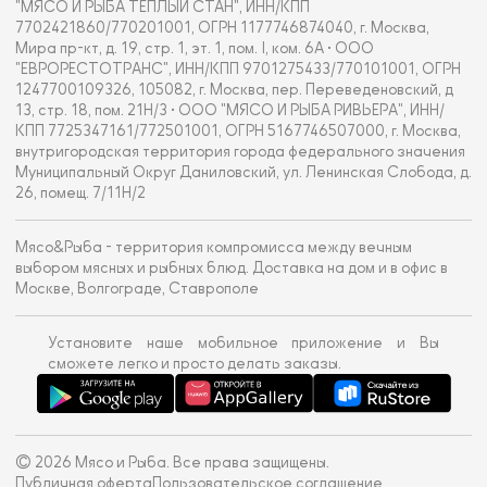
"МЯСО И РЫБА ТЁПЛЫЙ СТАН", ИНН/КПП
7702421860/770201001, ОГРН 1177746874040, г. Москва,
Мира пр-кт, д. 19, стр. 1, эт. 1, пом. I, ком. 6А • ООО
"ЕВРОРЕСТОТРАНС", ИНН/КПП 9701275433/770101001, ОГРН
1247700109326, 105082, г. Москва, пер. Переведеновский, д
13, стр. 18, пом. 21Н/3 • ООО "МЯСО И РЫБА РИВЬЕРА", ИНН/
КПП 7725347161/772501001, ОГРН 5167746507000, г. Москва,
внутригородская территория города федерального значения
Муниципальный Округ Даниловский, ул. Ленинская Слобода, д.
26, помещ. 7/11Н/2
Мясо&Рыба - территория компромисса между вечным
выбором мясных и рыбных блюд. Доставка на дом и в офис в
Москве, Волгограде, Ставрополе
Установите наше мобильное приложение и Вы
сможете легко и просто делать заказы.
© 2026 Мясо и Рыба. Все права защищены.
Публичная оферта
Пользовательское соглашение