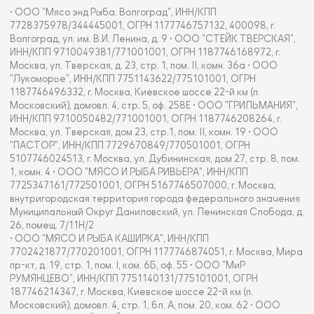
• ООО "Мясо энд Рыба. Волгоград", ИНН/КПП
7728375978/344445001, ОГРН 1177746757132, 400098, г.
Волгоград, ул. им. В.И. Ленина, д. 9 • ООО "СТЕЙК ТВЕРСКАЯ",
ИНН/КПП 9710049381/771001001, ОГРН 1187746168972, г.
Москва, ул. Тверская, д. 23, стр. 1, пом. II, комн. 36а • ООО
"Лукоморье", ИНН/КПП 7751143622/775101001, ОГРН
1187746496332, г. Москва, Киевское шоссе 22-й км (п.
Московский), домовл. 4, стр. 5, оф. 258Е • ООО "ГРИЛЬМАНИЯ",
ИНН/КПП 9710050482/771001001, ОГРН 1187746208264, г.
Москва, ул. Тверская, дом 23, стр.1, пом. II, комн. 19 • ООО
"ПАСТОР", ИНН/КПП 7729670849/770501001, ОГРН
5107746024513, г. Москва, ул. Дубининская, дом 27, стр. 8, пом.
1, комн. 4 • ООО "МЯСО И РЫБА РИВЬЕРА", ИНН/КПП
7725347161/772501001, ОГРН 5167746507000, г. Москва,
внутригородская территория города федерального значения
Муниципальный Округ Даниловский, ул. Ленинская Слобода, д.
26, помещ. 7/11Н/2
• ООО "МЯСО И РЫБА КАШИРКА", ИНН/КПП
7702421877/770201001, ОГРН 1177746874051, г. Москва, Мира
пр-кт, д. 19, стр. 1, пом. I, ком. 6Б, оф. 55 • ООО "МиР
РУМЯНЦЕВО", ИНН/КПП 7751140131/775101001, ОГРН
187746214347, г. Москва, Киевское шоссе 22-й км (п.
Московский), домовл. 4, стр. 1, бл. А, пом. 20, ком. 62 • ООО