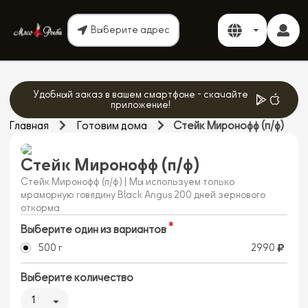
Выберите адрес
Удобный заказ в вашем смартфоне - скачайте
приложение!
Главная
Готовим дома
Стейк Миронофф (п/ф)
Стейк Миронофф (п/ф)
Стейк Миронофф (п/ф) | Мы используем только
мраморную говядину Black Angus 200 дней зернового
откорма
Выберите один из вариантов
500 г
2990
Выберите количество
1