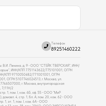
Телефон
89251460222
. В.И. Ленина, д. 9 • ООО "СТЕЙК ТВЕРСКАЯ", ИНН/
укоморье", ИНН/КПП 7751143622/775101001, ОГРН
, ИНН/КПП 9710050482/771001001, ОГРН
001, ОГРН 5107746024513, г. Москва, ул.
67746507000, г. Москва, внутригородская
 7/11Н/2
 1, пом. I, ком. 6Б, оф. 55 • ООО "МиР
овл. 4, стр. 1, бл. А, пом. 20, ком. 62 • ООО
, эт. 1, пом. I, ком. 6А • ООО