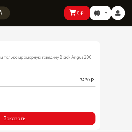
0
ем только мраморную говядину Black Angus 200
3490
Заказать