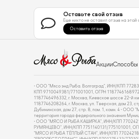
Оставьте свой отзыв
Еще никто не оставил отзыв на этой
Оставить отзыв
Акции
Способы
• ООО "Мясо энд Рыба. Волгоград", ИНН/КПП 772837
КПП 9710049381/771001001, ОГРН 1187746168972, г. 
1187746496332, г. Москва, Киевское шоссе 22-й км
1187746208264, г. Москва, ул. Тверская, дом 23, с
Дубининская, дом 27, стр. 8, пом. 1, комн. 4 • О
территория города федерального значения Муницип
• ООО "МЯСО И РЫБА КАШИРКА", ИНН/КПП 7702421877/7
РУМЯНЦЕВО", ИНН/КПП 7751140131/775101001, ОГРН 18
"МЯСО И РЫБА ТЁПЛЫЙ СТАН", ИНН/КПП 7702421860/770