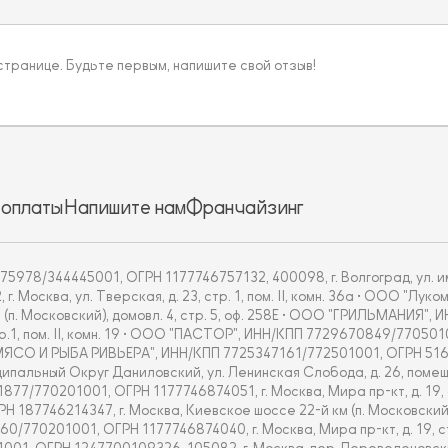
 странице. Будьте первым, напишите свой отзыв!
 оплаты
Напишите нам
Франчайзинг
5978/344445001, ОГРН 1177746757132, 400098, г. Волгоград, ул. им
Москва, ул. Тверская, д. 23, стр. 1, пом. II, комн. 36а • ООО "Л
 (п. Московский), домовл. 4, стр. 5, оф. 258Е • ООО "ГРИЛЬМАНИЯ"
тр.1, пом. II, комн. 19 • ООО "ПАСТОР", ИНН/КПП 7729670849/770501
ОО "МЯСО И РЫБА РИВЬЕРА", ИНН/КПП 7725347161/772501001, ОГРН 51
альный Округ Даниловский, ул. Ленинская Слобода, д. 26, помещ.
70201001, ОГРН 1177746874051, г. Москва, Мира пр-кт, д. 19, стр.
7746214347, г. Москва, Киевское шоссе 22-й км (п. Московский), дом
201001, ОГРН 1177746874040, г. Москва, Мира пр-кт, д. 19, стр. 1