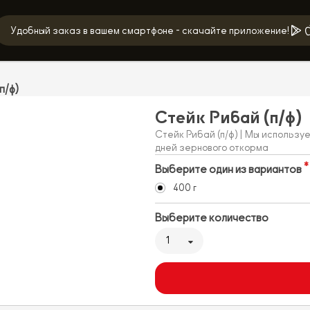
Удобный заказ в вашем смартфоне - скачайте приложение!
п/ф)
Стейк Рибай (п/ф)
Стейк Рибай (п/ф) | Мы использу
дней зернового откорма
Выберите один из вариантов
400 г
Выберите количество
1