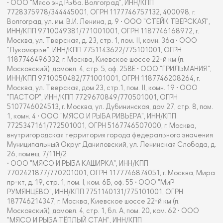
• ООО "Мясо энд Рыба. Волгоград", ИНН/КПП
7728375978/344445001, ОГРН 1177746757132, 400098, г.
Волгоград, ул. им. В.И. Ленина, д. 9 • ООО "СТЕЙК ТВЕРСКАЯ",
ИНН/КПП 9710049381/771001001, ОГРН 1187746168972, г.
Москва, ул. Тверская, д. 23, стр. 1, пом. II, комн. 36а • ООО
"Лукоморье", ИНН/КПП 7751143622/775101001, ОГРН
1187746496332, г. Москва, Киевское шоссе 22-й км (п.
Московский), домовл. 4, стр. 5, оф. 258Е • ООО "ГРИЛЬМАНИЯ",
ИНН/КПП 9710050482/771001001, ОГРН 1187746208264, г.
Москва, ул. Тверская, дом 23, стр.1, пом. II, комн. 19 • ООО
"ПАСТОР", ИНН/КПП 7729670849/770501001, ОГРН
5107746024513, г. Москва, ул. Дубининская, дом 27, стр. 8, пом.
1, комн. 4 • ООО "МЯСО И РЫБА РИВЬЕРА", ИНН/КПП
7725347161/772501001, ОГРН 5167746507000, г. Москва,
внутригородская территория города федерального значения
Муниципальный Округ Даниловский, ул. Ленинская Слобода, д.
26, помещ. 7/11Н/2
• ООО "МЯСО И РЫБА КАШИРКА", ИНН/КПП
7702421877/770201001, ОГРН 1177746874051, г. Москва, Мира
пр-кт, д. 19, стр. 1, пом. I, ком. 6Б, оф. 55 • ООО "МиР
РУМЯНЦЕВО", ИНН/КПП 7751140131/775101001, ОГРН
187746214347, г. Москва, Киевское шоссе 22-й км (п.
Московский), домовл. 4, стр. 1, бл. А, пом. 20, ком. 62 • ООО
"МЯСО И РЫБА ТЁПЛЫЙ СТАН", ИНН/КПП