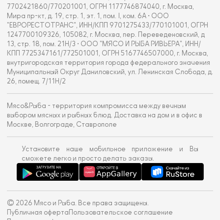
7702421860/770201001, ОГРН 1177746874040, г. Москва,
Мира пр-кт, д. 19, стр. 1, эт. 1, пом. I, ком. 6А • ООО
"ЕВРОРЕСТОТРАНС", ИНН/КПП 9701275433/770101001, ОГРН
1247700109326, 105082, г. Москва, пер. Переведеновский, д
13, стр. 18, пом. 21Н/3 • ООО "МЯСО И РЫБА РИВЬЕРА", ИНН/
КПП 7725347161/772501001, ОГРН 5167746507000, г. Москва,
внутригородская территория города федерального значения
Муниципальный Округ Даниловский, ул. Ленинская Слобода, д.
26, помещ. 7/11Н/2
Мясо&Рыба - территория компромисса между вечным
выбором мясных и рыбных блюд. Доставка на дом и в офис в
Москве, Волгограде, Ставрополе
Установите наше мобильное приложение и Вы
сможете легко и просто делать заказы.
© 2026 Мясо и Рыба. Все права защищены.
Публичная оферта
Пользовательское соглашение