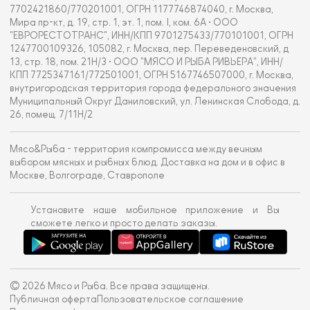
7702421860/770201001, ОГРН 1177746874040, г. Москва,
Мира пр-кт, д. 19, стр. 1, эт. 1, пом. I, ком. 6А • ООО
"ЕВРОРЕСТОТРАНС", ИНН/КПП 9701275433/770101001, ОГРН
1247700109326, 105082, г. Москва, пер. Переведеновский, д
13, стр. 18, пом. 21Н/3 • ООО "МЯСО И РЫБА РИВЬЕРА", ИНН/
КПП 7725347161/772501001, ОГРН 5167746507000, г. Москва,
внутригородская территория города федерального значения
Муниципальный Округ Даниловский, ул. Ленинская Слобода, д.
26, помещ. 7/11Н/2
Мясо&Рыба - территория компромисса между вечным
выбором мясных и рыбных блюд. Доставка на дом и в офис в
Москве, Волгограде, Ставрополе
Установите наше мобильное приложение и Вы
сможете легко и просто делать заказы.
© 2026 Мясо и Рыба. Все права защищены.
Публичная оферта
Пользовательское соглашение