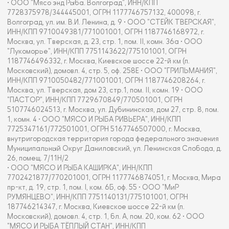
• ООО "Мясо энд Рыба. Волгоград", ИНН/КПП
7728375978/344445001, ОГРН 1177746757132, 400098, г.
Волгоград, ул. им. В.И. Ленина, д. 9 • ООО "СТЕЙК ТВЕРСКАЯ",
ИНН/КПП 9710049381/771001001, ОГРН 1187746168972, г.
Москва, ул. Тверская, д. 23, стр. 1, пом. II, комн. 36а • ООО
"Лукоморье", ИНН/КПП 7751143622/775101001, ОГРН
1187746496332, г. Москва, Киевское шоссе 22-й км (п.
Московский), домовл. 4, стр. 5, оф. 258Е • ООО "ГРИЛЬМАНИЯ",
ИНН/КПП 9710050482/771001001, ОГРН 1187746208264, г.
Москва, ул. Тверская, дом 23, стр.1, пом. II, комн. 19 • ООО
"ПАСТОР", ИНН/КПП 7729670849/770501001, ОГРН
5107746024513, г. Москва, ул. Дубининская, дом 27, стр. 8, пом.
1, комн. 4 • ООО "МЯСО И РЫБА РИВЬЕРА", ИНН/КПП
7725347161/772501001, ОГРН 5167746507000, г. Москва,
внутригородская территория города федерального значения
Муниципальный Округ Даниловский, ул. Ленинская Слобода, д.
26, помещ. 7/11Н/2
• ООО "МЯСО И РЫБА КАШИРКА", ИНН/КПП
7702421877/770201001, ОГРН 1177746874051, г. Москва, Мира
пр-кт, д. 19, стр. 1, пом. I, ком. 6Б, оф. 55 • ООО "МиР
РУМЯНЦЕВО", ИНН/КПП 7751140131/775101001, ОГРН
187746214347, г. Москва, Киевское шоссе 22-й км (п.
Московский), домовл. 4, стр. 1, бл. А, пом. 20, ком. 62 • ООО
"МЯСО И РЫБА ТЁПЛЫЙ СТАН", ИНН/КПП