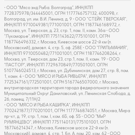
• ООО "Мясо энд Рыба. Волгоград", ИНН/КПП
7728375978/344445001, ОГРН 1177746757132, 400098, г.
Волгоград, ул. им. В.И. Ленина, д. 9 • ООО "СТЕЙК ТВЕРСКАЯ",
ИНН/КПП 9710049381/771001001, ОГРН 1187746168972, г.
Москва, ул. Тверская, д. 23, стр. 1, пом. II, комн. 36а • ООО
"Лукоморье", ИНН/КПП 7751143622/775101001, ОГРН
1187746496332, г. Москва, Киевское шоссе 22-й км (п.
Московский), домовл. 4, стр. 5, оф. 258Е • ООО "ГРИЛЬМАНИЯ",
ИНН/КПП 9710050482/771001001, ОГРН 1187746208264, г.
Москва, ул. Тверская, дом 23, стр.1, пом. II, комн. 19 • ООО
"ПАСТОР", ИНН/КПП 7729670849/770501001, ОГРН
5107746024513, г. Москва, ул. Дубининская, дом 27, стр. 8, пом.
1, комн. 4 • ООО "МЯСО И РЫБА РИВЬЕРА", ИНН/КПП
7725347161/772501001, ОГРН 5167746507000, г. Москва,
внутригородская территория города федерального значения
Муниципальный Округ Даниловский, ул. Ленинская Слобода, д.
26, помещ. 7/11Н/2
• ООО "МЯСО И РЫБА КАШИРКА", ИНН/КПП
7702421877/770201001, ОГРН 1177746874051, г. Москва, Мира
пр-кт, д. 19, стр. 1, пом. I, ком. 6Б, оф. 55 • ООО "МиР
РУМЯНЦЕВО", ИНН/КПП 7751140131/775101001, ОГРН
187746214347, г. Москва, Киевское шоссе 22-й км (п.
Московский), домовл. 4, стр. 1, бл. А, пом. 20, ком. 62 • ООО