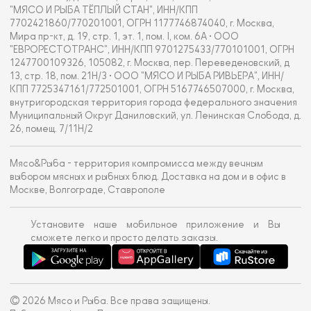
"МЯСО И РЫБА ТЁПЛЫЙ СТАН", ИНН/КПП
7702421860/770201001, ОГРН 1177746874040, г. Москва,
Мира пр-кт, д. 19, стр. 1, эт. 1, пом. I, ком. 6А • ООО
"ЕВРОРЕСТОТРАНС", ИНН/КПП 9701275433/770101001, ОГРН
1247700109326, 105082, г. Москва, пер. Переведеновский, д
13, стр. 18, пом. 21Н/3 • ООО "МЯСО И РЫБА РИВЬЕРА", ИНН/
КПП 7725347161/772501001, ОГРН 5167746507000, г. Москва,
внутригородская территория города федерального значения
Муниципальный Округ Даниловский, ул. Ленинская Слобода, д.
26, помещ. 7/11Н/2
Мясо&Рыба - территория компромисса между вечным
выбором мясных и рыбных блюд. Доставка на дом и в офис в
Москве, Волгограде, Ставрополе
Установите наше мобильное приложение и Вы
сможете легко и просто делать заказы.
© 2026 Мясо и Рыба. Все права защищены.