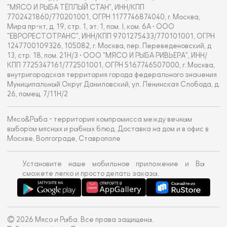
"МЯСО И РЫБА ТЁПЛЫЙ СТАН", ИНН/КПП
7702421860/770201001, ОГРН 1177746874040, г. Москва,
Мира пр-кт, д. 19, стр. 1, эт. 1, пом. I, ком. 6А • ООО
"ЕВРОРЕСТОТРАНС", ИНН/КПП 9701275433/770101001, ОГРН
1247700109326, 105082, г. Москва, пер. Переведеновский, д
13, стр. 18, пом. 21Н/3 • ООО "МЯСО И РЫБА РИВЬЕРА", ИНН/
КПП 7725347161/772501001, ОГРН 5167746507000, г. Москва,
внутригородская территория города федерального значения
Муниципальный Округ Даниловский, ул. Ленинская Слобода, д.
26, помещ. 7/11Н/2
Мясо&Рыба - территория компромисса между вечным
выбором мясных и рыбных блюд. Доставка на дом и в офис в
Москве, Волгограде, Ставрополе
Установите наше мобильное приложение и Вы
сможете легко и просто делать заказы.
© 2026 Мясо и Рыба. Все права защищены.