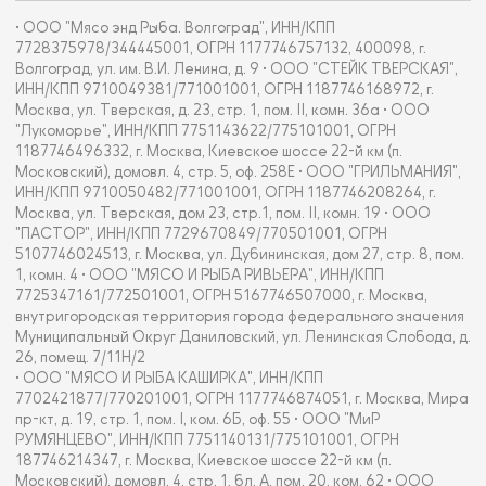
• ООО "Мясо энд Рыба. Волгоград", ИНН/КПП
7728375978/344445001, ОГРН 1177746757132, 400098, г.
Волгоград, ул. им. В.И. Ленина, д. 9 • ООО "СТЕЙК ТВЕРСКАЯ",
ИНН/КПП 9710049381/771001001, ОГРН 1187746168972, г.
Москва, ул. Тверская, д. 23, стр. 1, пом. II, комн. 36а • ООО
"Лукоморье", ИНН/КПП 7751143622/775101001, ОГРН
1187746496332, г. Москва, Киевское шоссе 22-й км (п.
Московский), домовл. 4, стр. 5, оф. 258Е • ООО "ГРИЛЬМАНИЯ",
ИНН/КПП 9710050482/771001001, ОГРН 1187746208264, г.
Москва, ул. Тверская, дом 23, стр.1, пом. II, комн. 19 • ООО
"ПАСТОР", ИНН/КПП 7729670849/770501001, ОГРН
5107746024513, г. Москва, ул. Дубининская, дом 27, стр. 8, пом.
1, комн. 4 • ООО "МЯСО И РЫБА РИВЬЕРА", ИНН/КПП
7725347161/772501001, ОГРН 5167746507000, г. Москва,
внутригородская территория города федерального значения
Муниципальный Округ Даниловский, ул. Ленинская Слобода, д.
26, помещ. 7/11Н/2
• ООО "МЯСО И РЫБА КАШИРКА", ИНН/КПП
7702421877/770201001, ОГРН 1177746874051, г. Москва, Мира
пр-кт, д. 19, стр. 1, пом. I, ком. 6Б, оф. 55 • ООО "МиР
РУМЯНЦЕВО", ИНН/КПП 7751140131/775101001, ОГРН
187746214347, г. Москва, Киевское шоссе 22-й км (п.
Московский), домовл. 4, стр. 1, бл. А, пом. 20, ком. 62 • ООО