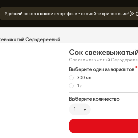
Удобный заказ в вашем смартфоне - скачайте приложение!
жевыжатый Сельдереевый
Сок свежевыжаты
Сок свежевыжатый Сельдереев
Выберите один из вариантов
300 мл
1 л
Выберите количество
1