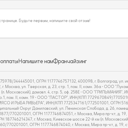
 странице. Будьте первым, напишите свой отзыв!
 оплаты
Напишите нам
Франчайзинг
5978/344445001, ОГРН 1177746757132, 400098, г. Волгоград, ул. им
Москва, ул. Тверская, д. 23, стр. 1, пом. II, комн. 36а • ООО "Л
 (п. Московский), домовл. 4, стр. 5, оф. 258Е • ООО "ГРИЛЬМАНИЯ"
тр.1, пом. II, комн. 19 • ООО "ПАСТОР", ИНН/КПП 7729670849/770501
ОО "МЯСО И РЫБА РИВЬЕРА", ИНН/КПП 7725347161/772501001, ОГРН 51
альный Округ Даниловский, ул. Ленинская Слобода, д. 26, помещ.
70201001, ОГРН 1177746874051, г. Москва, Мира пр-кт, д. 19, стр.
7746214347, г. Москва, Киевское шоссе 22-й км (п. Московский), дом
201001, ОГРН 1177746874040, г. Москва, Мира пр-кт, д. 19, стр. 1