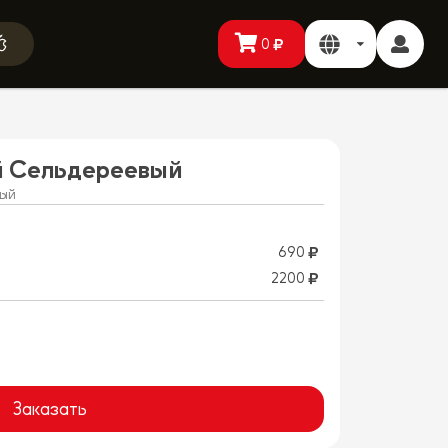
0
й Сельдереевый
ый
690
2200
Заказать