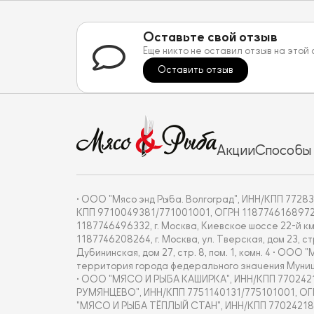
Оставьте свой отзыв
Еще никто не оставил отзыв на этой
Оставить отзыв
Акции
Способы
• ООО "Мясо энд Рыба. Волгоград", ИНН/КПП 772837
КПП 9710049381/771001001, ОГРН 1187746168972, г. 
1187746496332, г. Москва, Киевское шоссе 22-й км
1187746208264, г. Москва, ул. Тверская, дом 23, с
Дубининская, дом 27, стр. 8, пом. 1, комн. 4 • О
территория города федерального значения Муницип
• ООО "МЯСО И РЫБА КАШИРКА", ИНН/КПП 7702421877/7
РУМЯНЦЕВО", ИНН/КПП 7751140131/775101001, ОГРН 18
"МЯСО И РЫБА ТЁПЛЫЙ СТАН", ИНН/КПП 7702421860/770