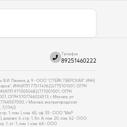
Телефон
89251460222
. В.И. Ленина, д. 9 • ООО "СТЕЙК ТВЕРСКАЯ", ИНН/
укоморье", ИНН/КПП 7751143622/775101001, ОГРН
, ИНН/КПП 9710050482/771001001, ОГРН
001, ОГРН 5107746024513, г. Москва, ул.
67746507000, г. Москва, внутригородская
 7/11Н/2
 1, пом. I, ком. 6Б, оф. 55 • ООО "МиР
овл. 4, стр. 1, бл. А, пом. 20, ком. 62 • ООО
, эт. 1, пом. I, ком. 6А • ООО