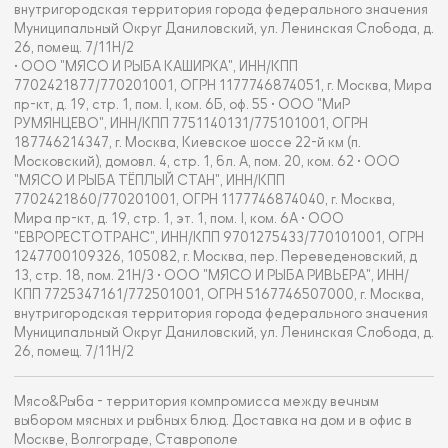
внутригородская территория города федерального значения
Муниципальный Округ Даниловский, ул. Ленинская Слобода, д.
26, помещ. 7/11Н/2
• ООО "МЯСО И РЫБА КАШИРКА", ИНН/КПП
7702421877/770201001, ОГРН 1177746874051, г. Москва, Мира
пр-кт, д. 19, стр. 1, пом. I, ком. 6Б, оф. 55 • ООО "МиР
РУМЯНЦЕВО", ИНН/КПП 7751140131/775101001, ОГРН
187746214347, г. Москва, Киевское шоссе 22-й км (п.
Московский), домовл. 4, стр. 1, бл. А, пом. 20, ком. 62 • ООО
"МЯСО И РЫБА ТЁПЛЫЙ СТАН", ИНН/КПП
7702421860/770201001, ОГРН 1177746874040, г. Москва,
Мира пр-кт, д. 19, стр. 1, эт. 1, пом. I, ком. 6А • ООО
"ЕВРОРЕСТОТРАНС", ИНН/КПП 9701275433/770101001, ОГРН
1247700109326, 105082, г. Москва, пер. Переведеновский, д
13, стр. 18, пом. 21Н/3 • ООО "МЯСО И РЫБА РИВЬЕРА", ИНН/
КПП 7725347161/772501001, ОГРН 5167746507000, г. Москва,
внутригородская территория города федерального значения
Муниципальный Округ Даниловский, ул. Ленинская Слобода, д.
26, помещ. 7/11Н/2
Мясо&Рыба - территория компромисса между вечным
выбором мясных и рыбных блюд. Доставка на дом и в офис в
Москве, Волгограде, Ставрополе