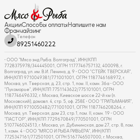
Акции
Способы оплаты
Напишите нам
Франчайзинг
Телефон
89251460222
• ООО "Мясо энд Рыба. Волгоград", ИНН/КПП
7728375978/344445001, ОГРН 1177746757132, 400098, г.
Волгоград, ул. им. В.И. Ленина, д. 9 • ООО "СТЕЙК ТВЕРСКАЯ",
ИНН/КПП 9710049381/771001001, ОГРН 1187746168972, г.
Москва, ул. Тверская, д. 23, стр. 1, пом. II, комн. 36а • ООО
"Лукоморье", ИНН/КПП 7751143622/775101001, ОГРН
1187746496332, г. Москва, Киевское шоссе 22-й км (п.
Московский), домовл. 4, стр. 5, оф. 258Е • ООО "ГРИЛЬМАНИЯ",
ИНН/КПП 9710050482/771001001, ОГРН 1187746208264, г.
Москва, ул. Тверская, дом 23, стр.1, пом. II, комн. 19 • ООО
"ПАСТОР", ИНН/КПП 7729670849/770501001, ОГРН
5107746024513, г. Москва, ул. Дубининская, дом 27, стр. 8, пом.
1, комн. 4 • ООО "МЯСО И РЫБА РИВЬЕРА", ИНН/КПП
7725347161/772501001, ОГРН 5167746507000, г. Москва,