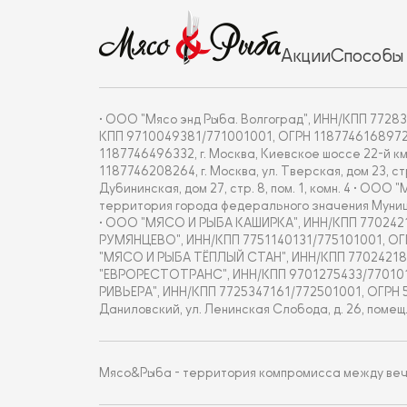
Акции
Способы
• ООО "Мясо энд Рыба. Волгоград", ИНН/КПП 772837
КПП 9710049381/771001001, ОГРН 1187746168972, г. 
1187746496332, г. Москва, Киевское шоссе 22-й км
1187746208264, г. Москва, ул. Тверская, дом 23, с
Дубининская, дом 27, стр. 8, пом. 1, комн. 4 • О
территория города федерального значения Муницип
• ООО "МЯСО И РЫБА КАШИРКА", ИНН/КПП 7702421877/7
РУМЯНЦЕВО", ИНН/КПП 7751140131/775101001, ОГРН 18
"МЯСО И РЫБА ТЁПЛЫЙ СТАН", ИНН/КПП 7702421860/770
"ЕВРОРЕСТОТРАНС", ИНН/КПП 9701275433/770101001
РИВЬЕРА", ИНН/КПП 7725347161/772501001, ОГРН 
Даниловский, ул. Ленинская Слобода, д. 26, помещ.
Мясо&Рыба - территория компромисса между вечны