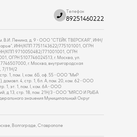
Телефон
89251460222
. В.И. Ленина, д. 9 • ООО "СТЕЙК ТВЕРСКАЯ", ИНН/
укоморье", ИНН/КПП 7751143622/775101001, ОГРН
, ИНН/КПП 9710050482/771001001, ОГРН
001, ОГРН 5107746024513, г. Москва, ул.
67746507000, г. Москва, внутригородская
 7/11Н/2
 1, пом. I, ком. 6Б, оф. 55 • ООО "МиР
овл. 4, стр. 1, бл. А, пом. 20, ком. 62 • ООО
, эт. 1, пом. I, ком. 6А • ООО
 д 13, стр. 18, пом. 21Н/3 • ООО "МЯСО И РЫБА
едерального значения Муниципальный Округ
скве, Волгограде, Ставрополе