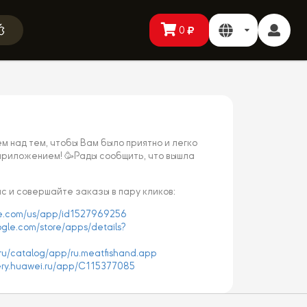
0
 над тем, чтобы Вам было приятно и легко
приложением! 🥳Рады сообщить, что вышла
с и совершайте заказы в пару кликов:
le.com/us/app/id1527969256
ogle.com/store/apps/details?
e.ru/catalog/app/ru.meatfishand.app
lery.huawei.ru/app/C115377085