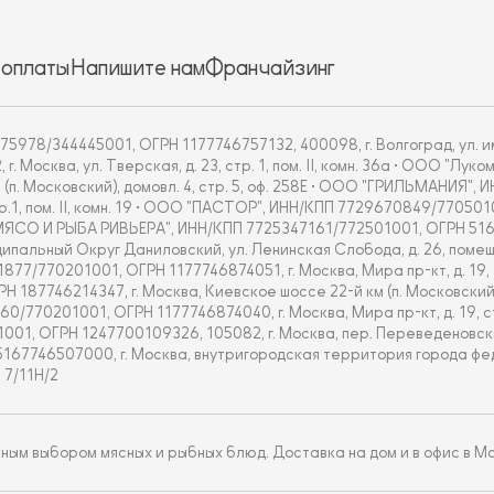
 оплаты
Напишите нам
Франчайзинг
5978/344445001, ОГРН 1177746757132, 400098, г. Волгоград, ул. им
Москва, ул. Тверская, д. 23, стр. 1, пом. II, комн. 36а • ООО "Л
 (п. Московский), домовл. 4, стр. 5, оф. 258Е • ООО "ГРИЛЬМАНИЯ"
тр.1, пом. II, комн. 19 • ООО "ПАСТОР", ИНН/КПП 7729670849/770501
ОО "МЯСО И РЫБА РИВЬЕРА", ИНН/КПП 7725347161/772501001, ОГРН 51
альный Округ Даниловский, ул. Ленинская Слобода, д. 26, помещ.
70201001, ОГРН 1177746874051, г. Москва, Мира пр-кт, д. 19, стр.
7746214347, г. Москва, Киевское шоссе 22-й км (п. Московский), дом
201001, ОГРН 1177746874040, г. Москва, Мира пр-кт, д. 19, стр. 1
, ОГРН 1247700109326, 105082, г. Москва, пер. Переведеновский,
5167746507000, г. Москва, внутригородская территория города ф
 7/11Н/2
м выбором мясных и рыбных блюд. Доставка на дом и в офис в Мо