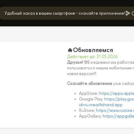
Удобный заказ в вашем смартфоне - скачайте приложение!
🔥Обновляемся
Действует до: 31.05.2026
Друзья!
🤓Ежедневно мы работаем
пользоваться нашим мобильным 
новая версия!!!
Скачайте обновление
уже сейча
AppStore:
https://apps.app
Google Play:
https://play.go
id=ru.meatfishand.app
RuStore:
https://www.rustor
AppGallery:
https://appgal