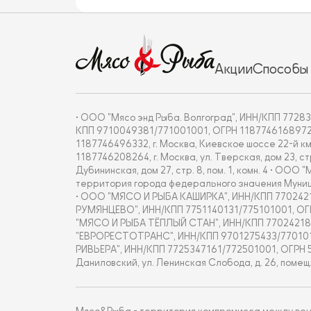
Акции
Способы
• ООО "Мясо энд Рыба. Волгоград", ИНН/КПП 772837
КПП 9710049381/771001001, ОГРН 1187746168972, г. 
1187746496332, г. Москва, Киевское шоссе 22-й км
1187746208264, г. Москва, ул. Тверская, дом 23, с
Дубининская, дом 27, стр. 8, пом. 1, комн. 4 • О
территория города федерального значения Муницип
• ООО "МЯСО И РЫБА КАШИРКА", ИНН/КПП 7702421877/7
РУМЯНЦЕВО", ИНН/КПП 7751140131/775101001, ОГРН 18
"МЯСО И РЫБА ТЁПЛЫЙ СТАН", ИНН/КПП 7702421860/770
"ЕВРОРЕСТОТРАНС", ИНН/КПП 9701275433/770101001
РИВЬЕРА", ИНН/КПП 7725347161/772501001, ОГРН 
Даниловский, ул. Ленинская Слобода, д. 26, помещ.