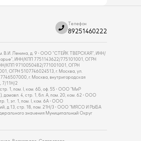
Телефон
89251460222
. В.И. Ленина, д. 9 • ООО "СТЕЙК ТВЕРСКАЯ", ИНН/
укоморье", ИНН/КПП 7751143622/775101001, ОГРН
, ИНН/КПП 9710050482/771001001, ОГРН
001, ОГРН 5107746024513, г. Москва, ул.
67746507000, г. Москва, внутригородская
 7/11Н/2
 1, пом. I, ком. 6Б, оф. 55 • ООО "МиР
овл. 4, стр. 1, бл. А, пом. 20, ком. 62 • ООО
, эт. 1, пом. I, ком. 6А • ООО
 д 13, стр. 18, пом. 21Н/3 • ООО "МЯСО И РЫБА
едерального значения Муниципальный Округ