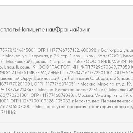
 оплаты
Напишите нам
Франчайзинг
5978/344445001, ОГРН 1177746757132, 400098, г. Волгоград, ул. им
Москва, ул. Тверская, д. 23, стр. 1, пом. II, комн. 36а • ООО "Л
 (п. Московский), домовл. 4, стр. 5, оф. 258Е • ООО "ГРИЛЬМАНИЯ"
тр.1, пом. II, комн. 19 • ООО "ПАСТОР", ИНН/КПП 7729670849/770501
ОО "МЯСО И РЫБА РИВЬЕРА", ИНН/КПП 7725347161/772501001, ОГРН 51
альный Округ Даниловский, ул. Ленинская Слобода, д. 26, помещ.
70201001, ОГРН 1177746874051, г. Москва, Мира пр-кт, д. 19, стр.
7746214347, г. Москва, Киевское шоссе 22-й км (п. Московский), дом
201001, ОГРН 1177746874040, г. Москва, Мира пр-кт, д. 19, стр. 1
, ОГРН 1247700109326, 105082, г. Москва, пер. Переведеновский,
5167746507000, г. Москва, внутригородская территория города ф
 7/11Н/2