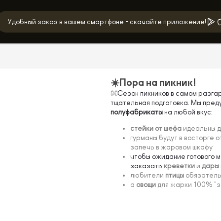
Удобный заказ в вашем смартфоне - скачайте приложение!
☀️Пора на пикник!
👐
Сезон пикников в самом разгар
тщательная подготовка. Мы пред
полуфабрикаты
на любой вкус:
стейки
от шефа
идеальны д
гурманы будут в восторге о
запечь в жаровом шкафу
чтобы ожидание готового 
заказать
креветки
и
дары
любители
птицы
обязатель
а
овощи
для жарки 100% "з