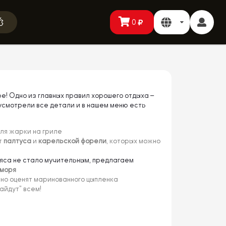
0
е! Одно из главных правил хорошего отдыха –
усмотрели все детали и в нашем меню есть
ля жарки на гриле
т
палтуса
и
карельской форели
, которых можно
мяса не стало мучительным, предлагаем
 моря
но оценят маринованного цыпленка
айдут" всем!