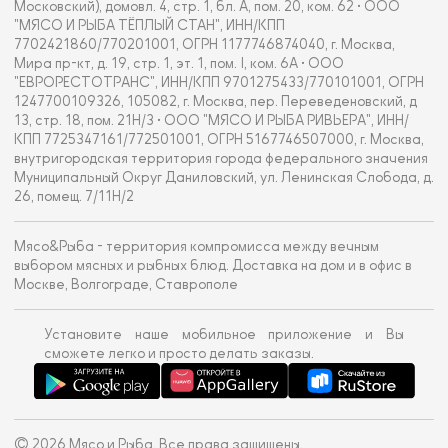
Московский), домовл. 4, стр. 1, бл. А, пом. 20, ком. 62 • ООО
"МЯСО И РЫБА ТЁПЛЫЙ СТАН", ИНН/КПП
7702421860/770201001, ОГРН 1177746874040, г. Москва,
Мира пр-кт, д. 19, стр. 1, эт. 1, пом. I, ком. 6А • ООО
"ЕВРОРЕСТОТРАНС", ИНН/КПП 9701275433/770101001, ОГРН
1247700109326, 105082, г. Москва, пер. Переведеновский, д
13, стр. 18, пом. 21Н/3 • ООО "МЯСО И РЫБА РИВЬЕРА", ИНН/
КПП 7725347161/772501001, ОГРН 5167746507000, г. Москва,
внутригородская территория города федерального значения
Муниципальный Округ Даниловский, ул. Ленинская Слобода, д.
26, помещ. 7/11Н/2
Мясо&Рыба - территория компромисса между вечным
выбором мясных и рыбных блюд. Доставка на дом и в офис в
Москве, Волгограде, Ставрополе
Установите наше мобильное приложение и Вы
сможете легко и просто делать заказы.
© 2026 Мясо и Рыба. Все права защищены.