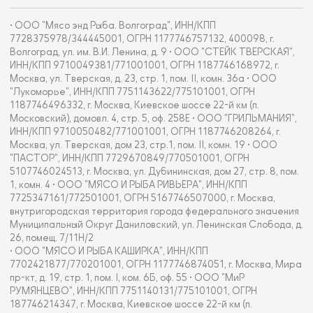
• ООО "Мясо энд Рыба. Волгоград", ИНН/КПП
7728375978/344445001, ОГРН 1177746757132, 400098, г.
Волгоград, ул. им. В.И. Ленина, д. 9 • ООО "СТЕЙК ТВЕРСКАЯ",
ИНН/КПП 9710049381/771001001, ОГРН 1187746168972, г.
Москва, ул. Тверская, д. 23, стр. 1, пом. II, комн. 36а • ООО
"Лукоморье", ИНН/КПП 7751143622/775101001, ОГРН
1187746496332, г. Москва, Киевское шоссе 22-й км (п.
Московский), домовл. 4, стр. 5, оф. 258Е • ООО "ГРИЛЬМАНИЯ",
ИНН/КПП 9710050482/771001001, ОГРН 1187746208264, г.
Москва, ул. Тверская, дом 23, стр.1, пом. II, комн. 19 • ООО
"ПАСТОР", ИНН/КПП 7729670849/770501001, ОГРН
5107746024513, г. Москва, ул. Дубининская, дом 27, стр. 8, пом.
1, комн. 4 • ООО "МЯСО И РЫБА РИВЬЕРА", ИНН/КПП
7725347161/772501001, ОГРН 5167746507000, г. Москва,
внутригородская территория города федерального значения
Муниципальный Округ Даниловский, ул. Ленинская Слобода, д.
26, помещ. 7/11Н/2
• ООО "МЯСО И РЫБА КАШИРКА", ИНН/КПП
7702421877/770201001, ОГРН 1177746874051, г. Москва, Мира
пр-кт, д. 19, стр. 1, пом. I, ком. 6Б, оф. 55 • ООО "МиР
РУМЯНЦЕВО", ИНН/КПП 7751140131/775101001, ОГРН
187746214347, г. Москва, Киевское шоссе 22-й км (п.