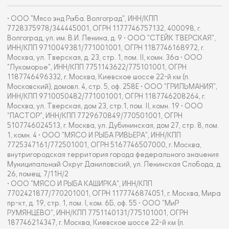
• ООО "Мясо энд Рыба. Волгоград", ИНН/КПП
7728375978/344445001, ОГРН 1177746757132, 400098, г.
Волгоград, ул. им. В.И. Ленина, д. 9 • ООО "СТЕЙК ТВЕРСКАЯ",
ИНН/КПП 9710049381/771001001, ОГРН 1187746168972, г.
Москва, ул. Тверская, д. 23, стр. 1, пом. II, комн. 36а • ООО
"Лукоморье", ИНН/КПП 7751143622/775101001, ОГРН
1187746496332, г. Москва, Киевское шоссе 22-й км (п.
Московский), домовл. 4, стр. 5, оф. 258Е • ООО "ГРИЛЬМАНИЯ",
ИНН/КПП 9710050482/771001001, ОГРН 1187746208264, г.
Москва, ул. Тверская, дом 23, стр.1, пом. II, комн. 19 • ООО
"ПАСТОР", ИНН/КПП 7729670849/770501001, ОГРН
5107746024513, г. Москва, ул. Дубининская, дом 27, стр. 8, пом.
1, комн. 4 • ООО "МЯСО И РЫБА РИВЬЕРА", ИНН/КПП
7725347161/772501001, ОГРН 5167746507000, г. Москва,
внутригородская территория города федерального значения
Муниципальный Округ Даниловский, ул. Ленинская Слобода, д.
26, помещ. 7/11Н/2
• ООО "МЯСО И РЫБА КАШИРКА", ИНН/КПП
7702421877/770201001, ОГРН 1177746874051, г. Москва, Мира
пр-кт, д. 19, стр. 1, пом. I, ком. 6Б, оф. 55 • ООО "МиР
РУМЯНЦЕВО", ИНН/КПП 7751140131/775101001, ОГРН
187746214347, г. Москва, Киевское шоссе 22-й км (п.