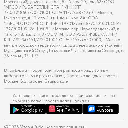
Московский), домовл. 4, стр. 1, бл. А, пом. 20, ком. 62 • ООО
"МЯСО И РЫБА ТЁПЛЫЙ СТАН", ИНН/КПП
7702421860/770201001, ОГРН 1177746874040, г. Москва,
Мира пр-кт, д. 19, стр. 1, эт. 1, пом. I, ком. 6А • ООО
"ЕВРОРЕСТОТРАНС", ИНН/КПП 9701275433/770101001, ОГРН
1247700109326, 105082, г. Москва, пер. Переведеновский, д
13, стр. 18, пом. 21Н/3 • ООО "МЯСО И РЫБА РИВЬЕРА", ИНН/
КПП 7725347161/772501001, ОГРН 5167746507000, г. Москва,
внутригородская территория города федерального значения
Муниципальный Округ Даниловский, ул. Ленинская Слобода, д.
26, помещ. 7/11Н/2
Мясо&Рыба - территория компромисса между вечным
выбором мясных и рыбных блюд. Доставка на дом и в офис в
Москве, Волгограде, Ставрополе
Установите наше мобильное приложение и Вы
сможете легко и просто делать заказы.
© 2026 Мясо и Рыба. Все права защищены.