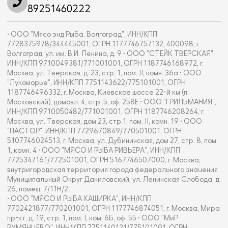
89251460222
• ООО "Мясо энд Рыба. Волгоград", ИНН/КПП
7728375978/344445001, ОГРН 1177746757132, 400098, г.
Волгоград, ул. им. В.И. Ленина, д. 9 • ООО "СТЕЙК ТВЕРСКАЯ",
ИНН/КПП 9710049381/771001001, ОГРН 1187746168972, г.
Москва, ул. Тверская, д. 23, стр. 1, пом. II, комн. 36а • ООО
"Лукоморье", ИНН/КПП 7751143622/775101001, ОГРН
1187746496332, г. Москва, Киевское шоссе 22-й км (п.
Московский), домовл. 4, стр. 5, оф. 258Е • ООО "ГРИЛЬМАНИЯ",
ИНН/КПП 9710050482/771001001, ОГРН 1187746208264, г.
Москва, ул. Тверская, дом 23, стр.1, пом. II, комн. 19 • ООО
"ПАСТОР", ИНН/КПП 7729670849/770501001, ОГРН
5107746024513, г. Москва, ул. Дубининская, дом 27, стр. 8, пом.
1, комн. 4 • ООО "МЯСО И РЫБА РИВЬЕРА", ИНН/КПП
7725347161/772501001, ОГРН 5167746507000, г. Москва,
внутригородская территория города федерального значения
Муниципальный Округ Даниловский, ул. Ленинская Слобода, д.
26, помещ. 7/11Н/2
• ООО "МЯСО И РЫБА КАШИРКА", ИНН/КПП
7702421877/770201001, ОГРН 1177746874051, г. Москва, Мира
пр-кт, д. 19, стр. 1, пом. I, ком. 6Б, оф. 55 • ООО "МиР
РУМЯНЦЕВО", ИНН/КПП 7751140131/775101001, ОГРН