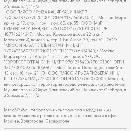
Муниципальный Округ Даниловский, ул. Ленинская Слобода, д.
26, помещ. 7/11Н/2
• ООО "МЯСО И РЫБА КАШИРКА", ИНН/КПП
7702421877/770201001, ОГРН 1177746874051, г. Москва, Мира
пр-кт, д. 19, стр. 1, пом. I, ком. 6Б, оф. 55 • ООО "МиР
РУМЯНЦЕВО", ИНН/КПП 7751140131/775101001, ОГРН
187746214347, г. Москва, Киевское шоссе 22-й км (п.
Московский), домовл. 4, стр. 1, бл. А, пом. 20, ком. 62 • ООО
"МЯСО И РЫБА ТЁПЛЫЙ СТАН", ИНН/КПП
7702421860/770201001, ОГРН 1177746874040, г. Москва,
Мира пр-кт, д. 19, стр. 1, эт. 1, пом. I, ком. 6А • ООО
"ЕВРОРЕСТОТРАНС", ИНН/КПП 9701275433/770101001, ОГРН
1247700109326, 105082, г. Москва, пер. Переведеновский, д
13, стр. 18, пом. 21Н/3 • ООО "МЯСО И РЫБА РИВЬЕРА", ИНН/
КПП 7725347161/772501001, ОГРН 5167746507000, г. Москва,
внутригородская территория города федерального значения
Муниципальный Округ Даниловский, ул. Ленинская Слобода, д.
26, помещ. 7/11Н/2
Мясо&Рыба - территория компромисса между вечным
выбором мясных и рыбных блюд. Доставка на дом и в офис в
Москве, Волгограде, Ставрополе