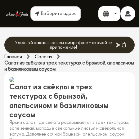
Выберите адрес
Удобный заказ в вашем смартфоне - скачайте
приложение!
Главная
Салаты
Салат из свёклы в трех текстурах с брынзой, апельсином
и базиликовым соусом
Салат из свёклы в трех
текстурах с брынзой,
апельсином и базиликовым
соусом
Яркий салат, где свёкла раскрывается в трех текстурах:
запеченная, молодые свекольные листья и свекольная
эспума. Дополнен сочной брынзой, апельсином, соусом