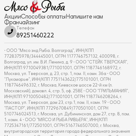
Акции
Способы оплаты
Напишите нам
Франчайзинг
Телефон
89251460222
• ООО "Мясо энд Рыба. Волгоград", ИНН/КПП
7728375978/344445001, ОГРН 1177746757132, 400098, г.
Волгоград, ул. им. В.И. Ленина, д. 9 • ООО "СТЕЙК ТВЕРСКАЯ",
ИНН/КПП 9710049381/771001001, ОГРН 1187746168972, г.
Москва, ул. Тверская, д. 23, стр. 1, пом. II, комн. 36а • ООО
"Лукоморье", ИНН/КПП 7751143622/775101001, ОГРН
1187746496332, г. Москва, Киевское шоссе 22-й км (п.
Московский), домовл. 4, стр. 5, оф. 258Е • ООО "ГРИЛЬМАНИЯ",
ИНН/КПП 9710050482/771001001, ОГРН 1187746208264, г.
Москва, ул. Тверская, дом 23, стр.1, пом. II, комн. 19 • ООО
"ПАСТОР", ИНН/КПП 7729670849/770501001, ОГРН
5107746024513, г. Москва, ул. Дубининская, дом 27, стр. 8, пом.
1, комн. 4 • ООО "МЯСО И РЫБА РИВЬЕРА", ИНН/КПП
7725347161/772501001, ОГРН 5167746507000, г. Москва,
внутригородская территория города федерального значения