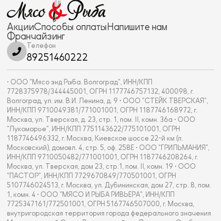
Акции
Способы оплаты
Напишите нам
Франчайзинг
Телефон
89251460222
• ООО "Мясо энд Рыба. Волгоград", ИНН/КПП
7728375978/344445001, ОГРН 1177746757132, 400098, г.
Волгоград, ул. им. В.И. Ленина, д. 9 • ООО "СТЕЙК ТВЕРСКАЯ",
ИНН/КПП 9710049381/771001001, ОГРН 1187746168972, г.
Москва, ул. Тверская, д. 23, стр. 1, пом. II, комн. 36а • ООО
"Лукоморье", ИНН/КПП 7751143622/775101001, ОГРН
1187746496332, г. Москва, Киевское шоссе 22-й км (п.
Московский), домовл. 4, стр. 5, оф. 258Е • ООО "ГРИЛЬМАНИЯ",
ИНН/КПП 9710050482/771001001, ОГРН 1187746208264, г.
Москва, ул. Тверская, дом 23, стр.1, пом. II, комн. 19 • ООО
"ПАСТОР", ИНН/КПП 7729670849/770501001, ОГРН
5107746024513, г. Москва, ул. Дубининская, дом 27, стр. 8, пом.
1, комн. 4 • ООО "МЯСО И РЫБА РИВЬЕРА", ИНН/КПП
7725347161/772501001, ОГРН 5167746507000, г. Москва,
внутригородская территория города федерального значения