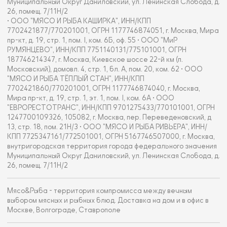
Муниципальный Округ Даниловский, ул. Ленинская Слобода, д.
26, помещ. 7/11Н/2
• ООО "МЯСО И РЫБА КАШИРКА", ИНН/КПП
7702421877/770201001, ОГРН 1177746874051, г. Москва, Мира
пр-кт, д. 19, стр. 1, пом. I, ком. 6Б, оф. 55 • ООО "МиР
РУМЯНЦЕВО", ИНН/КПП 7751140131/775101001, ОГРН
187746214347, г. Москва, Киевское шоссе 22-й км (п.
Московский), домовл. 4, стр. 1, бл. А, пом. 20, ком. 62 • ООО
"МЯСО И РЫБА ТЁПЛЫЙ СТАН", ИНН/КПП
7702421860/770201001, ОГРН 1177746874040, г. Москва,
Мира пр-кт, д. 19, стр. 1, эт. 1, пом. I, ком. 6А • ООО
"ЕВРОРЕСТОТРАНС", ИНН/КПП 9701275433/770101001, ОГРН
1247700109326, 105082, г. Москва, пер. Переведеновский, д
13, стр. 18, пом. 21Н/3 • ООО "МЯСО И РЫБА РИВЬЕРА", ИНН/
КПП 7725347161/772501001, ОГРН 5167746507000, г. Москва,
внутригородская территория города федерального значения
Муниципальный Округ Даниловский, ул. Ленинская Слобода, д.
26, помещ. 7/11Н/2
Мясо&Рыба - территория компромисса между вечным
выбором мясных и рыбных блюд. Доставка на дом и в офис в
Москве, Волгограде, Ставрополе