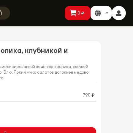
0
ролика, клубникой и
рамелизированной печенью кролика, свежей
р-Блю. Яркий микс салатов дополнен медово-
то
790