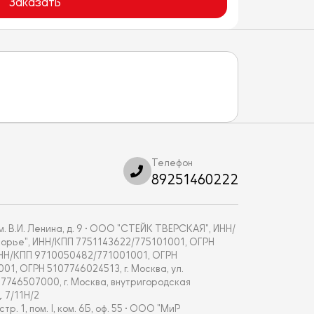
Заказать
Телефон
89251460222
. В.И. Ленина, д. 9 • ООО "СТЕЙК ТВЕРСКАЯ", ИНН/
укоморье", ИНН/КПП 7751143622/775101001, ОГРН
, ИНН/КПП 9710050482/771001001, ОГРН
001, ОГРН 5107746024513, г. Москва, ул.
67746507000, г. Москва, внутригородская
 7/11Н/2
 1, пом. I, ком. 6Б, оф. 55 • ООО "МиР