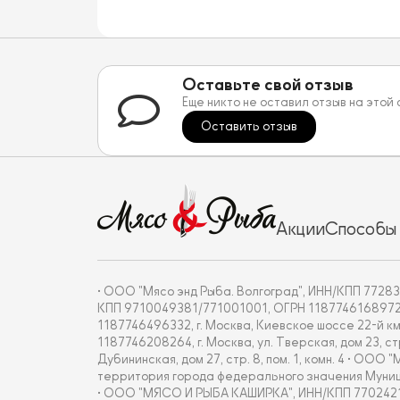
Оставьте свой отзыв
Еще никто не оставил отзыв на этой
Оставить отзыв
Акции
Способы
• ООО "Мясо энд Рыба. Волгоград", ИНН/КПП 772837
КПП 9710049381/771001001, ОГРН 1187746168972, г. 
1187746496332, г. Москва, Киевское шоссе 22-й км
1187746208264, г. Москва, ул. Тверская, дом 23, с
Дубининская, дом 27, стр. 8, пом. 1, комн. 4 • О
территория города федерального значения Муницип
• ООО "МЯСО И РЫБА КАШИРКА", ИНН/КПП 7702421877/7