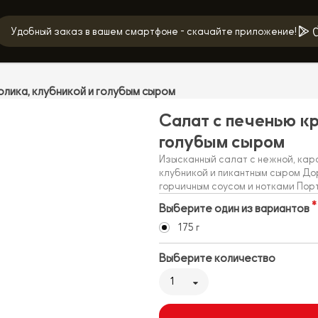
Удобный заказ в вашем смартфоне - скачайте приложение!
олика, клубникой и голубым сыром
Салат с печенью к
голубым сыром
Изысканный салат с нежной, ка
клубникой и пикантным сыром До
горчичным соусом и нотками Пор
Выберите один из вариантов
175 г
Выберите количество
1