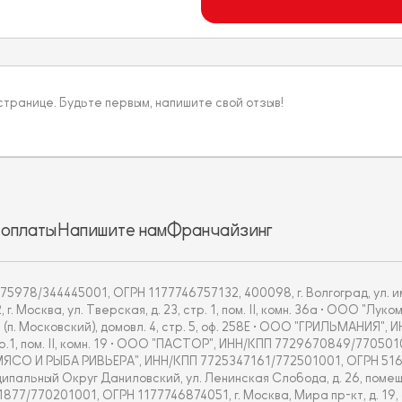
 странице. Будьте первым, напишите свой отзыв!
 оплаты
Напишите нам
Франчайзинг
5978/344445001, ОГРН 1177746757132, 400098, г. Волгоград, ул. им
Москва, ул. Тверская, д. 23, стр. 1, пом. II, комн. 36а • ООО "Л
 (п. Московский), домовл. 4, стр. 5, оф. 258Е • ООО "ГРИЛЬМАНИЯ"
тр.1, пом. II, комн. 19 • ООО "ПАСТОР", ИНН/КПП 7729670849/770501
ОО "МЯСО И РЫБА РИВЬЕРА", ИНН/КПП 7725347161/772501001, ОГРН 51
альный Округ Даниловский, ул. Ленинская Слобода, д. 26, помещ.
70201001, ОГРН 1177746874051, г. Москва, Мира пр-кт, д. 19, стр.