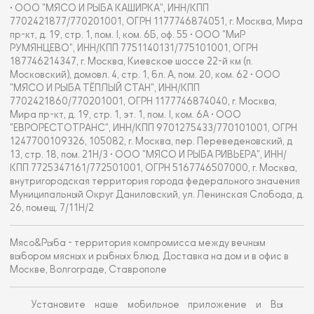
• ООО "МЯСО И РЫБА КАШИРКА", ИНН/КПП
7702421877/770201001, ОГРН 1177746874051, г. Москва, Мира
пр-кт, д. 19, стр. 1, пом. I, ком. 6Б, оф. 55 • ООО "МиР
РУМЯНЦЕВО", ИНН/КПП 7751140131/775101001, ОГРН
187746214347, г. Москва, Киевское шоссе 22-й км (п.
Московский), домовл. 4, стр. 1, бл. А, пом. 20, ком. 62 • ООО
"МЯСО И РЫБА ТЁПЛЫЙ СТАН", ИНН/КПП
7702421860/770201001, ОГРН 1177746874040, г. Москва,
Мира пр-кт, д. 19, стр. 1, эт. 1, пом. I, ком. 6А • ООО
"ЕВРОРЕСТОТРАНС", ИНН/КПП 9701275433/770101001, ОГРН
1247700109326, 105082, г. Москва, пер. Переведеновский, д
13, стр. 18, пом. 21Н/3 • ООО "МЯСО И РЫБА РИВЬЕРА", ИНН/
КПП 7725347161/772501001, ОГРН 5167746507000, г. Москва,
внутригородская территория города федерального значения
Муниципальный Округ Даниловский, ул. Ленинская Слобода, д.
26, помещ. 7/11Н/2
Мясо&Рыба - территория компромисса между вечным
выбором мясных и рыбных блюд. Доставка на дом и в офис в
Москве, Волгограде, Ставрополе
Установите наше мобильное приложение и Вы