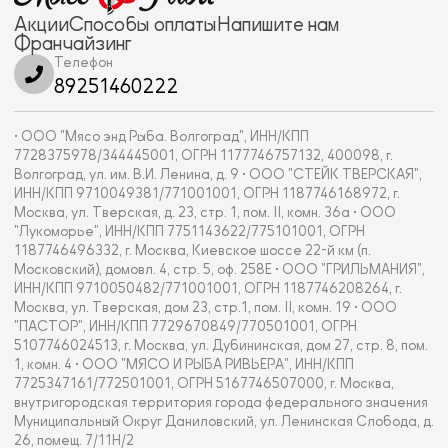
Акции
Способы оплаты
Напишите нам
Франчайзинг
Телефон
89251460222
• ООО "Мясо энд Рыба. Волгоград", ИНН/КПП
7728375978/344445001, ОГРН 1177746757132, 400098, г.
Волгоград, ул. им. В.И. Ленина, д. 9 • ООО "СТЕЙК ТВЕРСКАЯ",
ИНН/КПП 9710049381/771001001, ОГРН 1187746168972, г.
Москва, ул. Тверская, д. 23, стр. 1, пом. II, комн. 36а • ООО
"Лукоморье", ИНН/КПП 7751143622/775101001, ОГРН
1187746496332, г. Москва, Киевское шоссе 22-й км (п.
Московский), домовл. 4, стр. 5, оф. 258Е • ООО "ГРИЛЬМАНИЯ",
ИНН/КПП 9710050482/771001001, ОГРН 1187746208264, г.
Москва, ул. Тверская, дом 23, стр.1, пом. II, комн. 19 • ООО
"ПАСТОР", ИНН/КПП 7729670849/770501001, ОГРН
5107746024513, г. Москва, ул. Дубининская, дом 27, стр. 8, пом.
1, комн. 4 • ООО "МЯСО И РЫБА РИВЬЕРА", ИНН/КПП
7725347161/772501001, ОГРН 5167746507000, г. Москва,
внутригородская территория города федерального значения
Муниципальный Округ Даниловский, ул. Ленинская Слобода, д.
26, помещ. 7/11Н/2