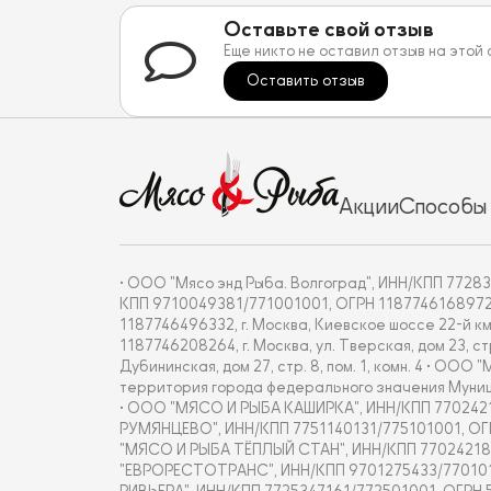
Оставьте свой отзыв
Еще никто не оставил отзыв на этой
Оставить отзыв
Акции
Способы
• ООО "Мясо энд Рыба. Волгоград", ИНН/КПП 772837
КПП 9710049381/771001001, ОГРН 1187746168972, г. 
1187746496332, г. Москва, Киевское шоссе 22-й км
1187746208264, г. Москва, ул. Тверская, дом 23, с
Дубининская, дом 27, стр. 8, пом. 1, комн. 4 • О
территория города федерального значения Муницип
• ООО "МЯСО И РЫБА КАШИРКА", ИНН/КПП 7702421877/7
РУМЯНЦЕВО", ИНН/КПП 7751140131/775101001, ОГРН 18
"МЯСО И РЫБА ТЁПЛЫЙ СТАН", ИНН/КПП 7702421860/770
"ЕВРОРЕСТОТРАНС", ИНН/КПП 9701275433/770101001