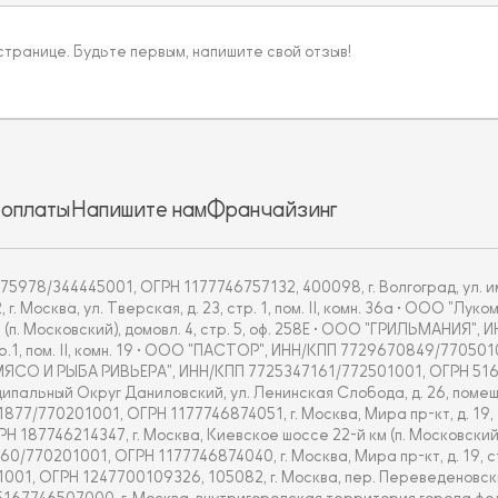
 странице. Будьте первым, напишите свой отзыв!
 оплаты
Напишите нам
Франчайзинг
5978/344445001, ОГРН 1177746757132, 400098, г. Волгоград, ул. им
Москва, ул. Тверская, д. 23, стр. 1, пом. II, комн. 36а • ООО "Л
 (п. Московский), домовл. 4, стр. 5, оф. 258Е • ООО "ГРИЛЬМАНИЯ"
тр.1, пом. II, комн. 19 • ООО "ПАСТОР", ИНН/КПП 7729670849/770501
ОО "МЯСО И РЫБА РИВЬЕРА", ИНН/КПП 7725347161/772501001, ОГРН 51
альный Округ Даниловский, ул. Ленинская Слобода, д. 26, помещ.
70201001, ОГРН 1177746874051, г. Москва, Мира пр-кт, д. 19, стр.
7746214347, г. Москва, Киевское шоссе 22-й км (п. Московский), дом
201001, ОГРН 1177746874040, г. Москва, Мира пр-кт, д. 19, стр. 1
, ОГРН 1247700109326, 105082, г. Москва, пер. Переведеновский,