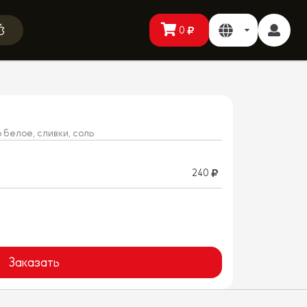
0
 белое, сливки, соль
240
Заказать