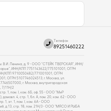
Телефон
89251460222
. В.И. Ленина, д. 9 • ООО "СТЕЙК ТВЕРСКАЯ", ИНН/
укоморье", ИНН/КПП 7751143622/775101001, ОГРН
, ИНН/КПП 9710050482/771001001, ОГРН
001, ОГРН 5107746024513, г. Москва, ул.
67746507000, г. Москва, внутригородская
 7/11Н/2
 1, пом. I, ком. 6Б, оф. 55 • ООО "МиР
овл. 4, стр. 1, бл. А, пом. 20, ком. 62 • ООО
, эт. 1, пом. I, ком. 6А • ООО
 д 13, стр. 18, пом. 21Н/3 • ООО "МЯСО И РЫБА