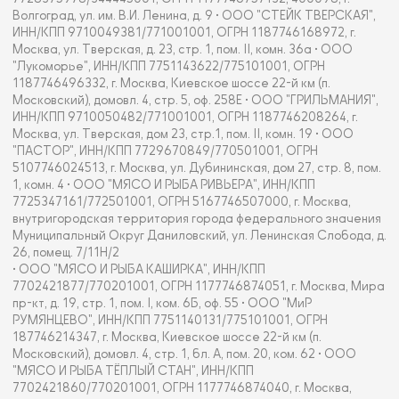
Волгоград, ул. им. В.И. Ленина, д. 9 • ООО "СТЕЙК ТВЕРСКАЯ",
ИНН/КПП 9710049381/771001001, ОГРН 1187746168972, г.
Москва, ул. Тверская, д. 23, стр. 1, пом. II, комн. 36а • ООО
"Лукоморье", ИНН/КПП 7751143622/775101001, ОГРН
1187746496332, г. Москва, Киевское шоссе 22-й км (п.
Московский), домовл. 4, стр. 5, оф. 258Е • ООО "ГРИЛЬМАНИЯ",
ИНН/КПП 9710050482/771001001, ОГРН 1187746208264, г.
Москва, ул. Тверская, дом 23, стр.1, пом. II, комн. 19 • ООО
"ПАСТОР", ИНН/КПП 7729670849/770501001, ОГРН
5107746024513, г. Москва, ул. Дубининская, дом 27, стр. 8, пом.
1, комн. 4 • ООО "МЯСО И РЫБА РИВЬЕРА", ИНН/КПП
7725347161/772501001, ОГРН 5167746507000, г. Москва,
внутригородская территория города федерального значения
Муниципальный Округ Даниловский, ул. Ленинская Слобода, д.
26, помещ. 7/11Н/2
• ООО "МЯСО И РЫБА КАШИРКА", ИНН/КПП
7702421877/770201001, ОГРН 1177746874051, г. Москва, Мира
пр-кт, д. 19, стр. 1, пом. I, ком. 6Б, оф. 55 • ООО "МиР
РУМЯНЦЕВО", ИНН/КПП 7751140131/775101001, ОГРН
187746214347, г. Москва, Киевское шоссе 22-й км (п.
Московский), домовл. 4, стр. 1, бл. А, пом. 20, ком. 62 • ООО
"МЯСО И РЫБА ТЁПЛЫЙ СТАН", ИНН/КПП
7702421860/770201001, ОГРН 1177746874040, г. Москва,