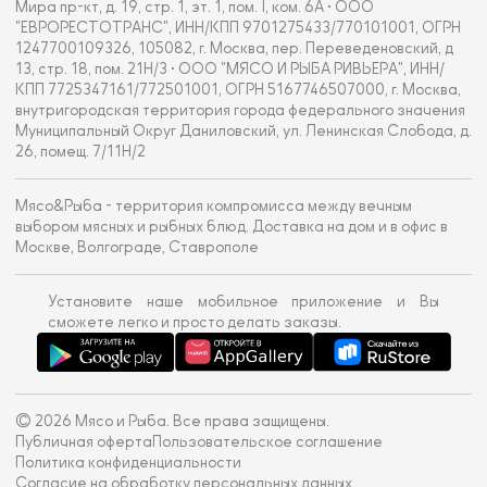
Мира пр-кт, д. 19, стр. 1, эт. 1, пом. I, ком. 6А • ООО
"ЕВРОРЕСТОТРАНС", ИНН/КПП 9701275433/770101001, ОГРН
1247700109326, 105082, г. Москва, пер. Переведеновский, д
13, стр. 18, пом. 21Н/3 • ООО "МЯСО И РЫБА РИВЬЕРА", ИНН/
КПП 7725347161/772501001, ОГРН 5167746507000, г. Москва,
внутригородская территория города федерального значения
Муниципальный Округ Даниловский, ул. Ленинская Слобода, д.
26, помещ. 7/11Н/2
Мясо&Рыба - территория компромисса между вечным
выбором мясных и рыбных блюд. Доставка на дом и в офис в
Москве, Волгограде, Ставрополе
Установите наше мобильное приложение и Вы
сможете легко и просто делать заказы.
© 2026 Мясо и Рыба. Все права защищены.
Публичная оферта
Пользовательское соглашение
Политика конфиденциальности
Согласие на обработку персональных данных