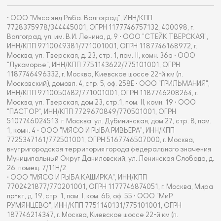
• ООО "Мясо энд Рыба. Волгоград", ИНН/КПП
7728375978/344445001, ОГРН 1177746757132, 400098, г.
Волгоград, ул. им. В.И. Ленина, д. 9 • ООО "СТЕЙК ТВЕРСКАЯ",
ИНН/КПП 9710049381/771001001, ОГРН 1187746168972, г.
Москва, ул. Тверская, д. 23, стр. 1, пом. II, комн. 36а • ООО
"Лукоморье", ИНН/КПП 7751143622/775101001, ОГРН
1187746496332, г. Москва, Киевское шоссе 22-й км (п.
Московский), домовл. 4, стр. 5, оф. 258Е • ООО "ГРИЛЬМАНИЯ",
ИНН/КПП 9710050482/771001001, ОГРН 1187746208264, г.
Москва, ул. Тверская, дом 23, стр.1, пом. II, комн. 19 • ООО
"ПАСТОР", ИНН/КПП 7729670849/770501001, ОГРН
5107746024513, г. Москва, ул. Дубининская, дом 27, стр. 8, пом.
1, комн. 4 • ООО "МЯСО И РЫБА РИВЬЕРА", ИНН/КПП
7725347161/772501001, ОГРН 5167746507000, г. Москва,
внутригородская территория города федерального значения
Муниципальный Округ Даниловский, ул. Ленинская Слобода, д.
26, помещ. 7/11Н/2
• ООО "МЯСО И РЫБА КАШИРКА", ИНН/КПП
7702421877/770201001, ОГРН 1177746874051, г. Москва, Мира
пр-кт, д. 19, стр. 1, пом. I, ком. 6Б, оф. 55 • ООО "МиР
РУМЯНЦЕВО", ИНН/КПП 7751140131/775101001, ОГРН
187746214347, г. Москва, Киевское шоссе 22-й км (п.