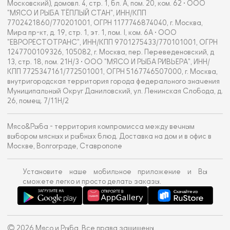
Московский), домовл. 4, стр. 1, бл. А, пом. 20, ком. 62 • ООО
"МЯСО И РЫБА ТЁПЛЫЙ СТАН", ИНН/КПП
7702421860/770201001, ОГРН 1177746874040, г. Москва,
Мира пр-кт, д. 19, стр. 1, эт. 1, пом. I, ком. 6А • ООО
"ЕВРОРЕСТОТРАНС", ИНН/КПП 9701275433/770101001, ОГРН
1247700109326, 105082, г. Москва, пер. Переведеновский, д
13, стр. 18, пом. 21Н/3 • ООО "МЯСО И РЫБА РИВЬЕРА", ИНН/
КПП 7725347161/772501001, ОГРН 5167746507000, г. Москва,
внутригородская территория города федерального значения
Муниципальный Округ Даниловский, ул. Ленинская Слобода, д.
26, помещ. 7/11Н/2
Мясо&Рыба - территория компромисса между вечным
выбором мясных и рыбных блюд. Доставка на дом и в офис в
Москве, Волгограде, Ставрополе
Установите наше мобильное приложение и Вы
сможете легко и просто делать заказы.
© 2026 Мясо и Рыба. Все права защищены.