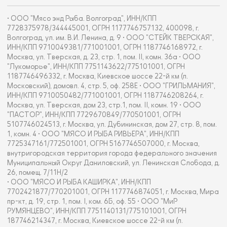
• ООО "Мясо энд Рыба. Волгоград", ИНН/КПП
7728375978/344445001, ОГРН 1177746757132, 400098, г.
Волгоград, ул. им. В.И. Ленина, д. 9 • ООО "СТЕЙК ТВЕРСКАЯ",
ИНН/КПП 9710049381/771001001, ОГРН 1187746168972, г.
Москва, ул. Тверская, д. 23, стр. 1, пом. II, комн. 36а • ООО
"Лукоморье", ИНН/КПП 7751143622/775101001, ОГРН
1187746496332, г. Москва, Киевское шоссе 22-й км (п.
Московский), домовл. 4, стр. 5, оф. 258Е • ООО "ГРИЛЬМАНИЯ",
ИНН/КПП 9710050482/771001001, ОГРН 1187746208264, г.
Москва, ул. Тверская, дом 23, стр.1, пом. II, комн. 19 • ООО
"ПАСТОР", ИНН/КПП 7729670849/770501001, ОГРН
5107746024513, г. Москва, ул. Дубининская, дом 27, стр. 8, пом.
1, комн. 4 • ООО "МЯСО И РЫБА РИВЬЕРА", ИНН/КПП
7725347161/772501001, ОГРН 5167746507000, г. Москва,
внутригородская территория города федерального значения
Муниципальный Округ Даниловский, ул. Ленинская Слобода, д.
26, помещ. 7/11Н/2
• ООО "МЯСО И РЫБА КАШИРКА", ИНН/КПП
7702421877/770201001, ОГРН 1177746874051, г. Москва, Мира
пр-кт, д. 19, стр. 1, пом. I, ком. 6Б, оф. 55 • ООО "МиР
РУМЯНЦЕВО", ИНН/КПП 7751140131/775101001, ОГРН
187746214347, г. Москва, Киевское шоссе 22-й км (п.