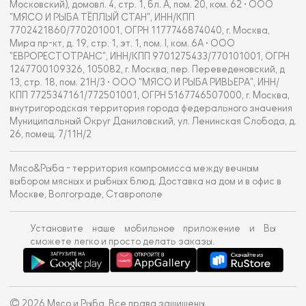
Московский), домовл. 4, стр. 1, бл. А, пом. 20, ком. 62 • ООО
"МЯСО И РЫБА ТЁПЛЫЙ СТАН", ИНН/КПП
7702421860/770201001, ОГРН 1177746874040, г. Москва,
Мира пр-кт, д. 19, стр. 1, эт. 1, пом. I, ком. 6А • ООО
"ЕВРОРЕСТОТРАНС", ИНН/КПП 9701275433/770101001, ОГРН
1247700109326, 105082, г. Москва, пер. Переведеновский, д
13, стр. 18, пом. 21Н/3 • ООО "МЯСО И РЫБА РИВЬЕРА", ИНН/
КПП 7725347161/772501001, ОГРН 5167746507000, г. Москва,
внутригородская территория города федерального значения
Муниципальный Округ Даниловский, ул. Ленинская Слобода, д.
26, помещ. 7/11Н/2
Мясо&Рыба - территория компромисса между вечным
выбором мясных и рыбных блюд. Доставка на дом и в офис в
Москве, Волгограде, Ставрополе
Установите наше мобильное приложение и Вы
сможете легко и просто делать заказы.
© 2026 Мясо и Рыба. Все права защищены.