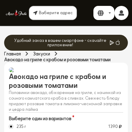
Выберите адрес
Удобный заказ в вашем смартфоне - скачайте
приложение!
Главная
Закуски
Авокадо на гриле с крабом и розовыми томатами
Авокадо на гриле с крабом и
розовыми томатами
Половинки авокадо, обжаренные на гриле, с начинкой из
сочного камчатского краба в сливках. Свежесть блюду
придают розовые томаты в лимонно-чесночной заправке
и цедра лайма
Выберите один из вариантов
235 г
1390