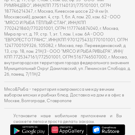
РУМЯНЦЕВО", ИНН/КПП 7751140131/775101001, ОГРН
187746214347, г. Москва, Киевское шоссе 22-й км (п.
Московский), домовл. 4, стр. 1, бл. А, пом. 20, ком. 62 • ООО
"МЯСО И РЫБА ТЁПЛЫЙ СТАН", ИНН/КПП
7702421860/770201001, ОГРН 1177746874040, г. Москва,
Мира пр-кт, д. 19, стр. 1, эт. 1, пом. I, ком. 6А • ООО
"ЕВРОРЕСТОТРАНС", ИНН/КПП 9701275433/770101001, ОГРН
1247700109326, 105082, г. Москва, пер. Переведеновский, д
13, стр. 18, пом. 21Н/3 • ООО "МЯСО И РЫБА РИВЬЕРА", ИНН/
КПП 7725347161/772501001, ОГРН 5167746507000, г. Москва,
внутригородская территория города федерального значения
Муниципальный Округ Даниловский, ул. Ленинская Слобода, д.
26, помещ. 7/11Н/2
Мясо&Рыба - территория компромисса между вечным
выбором мясных и рыбных блюд. Доставка на дом и в офис в
Москве, Волгограде, Ставрополе
Установите наше мобильное приложение и Вы
сможете легко и просто делать заказы.