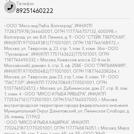
Телефон
89251460222
• ООО "Мясо энд Рыба. Волгоград", ИНН/КПП
7728375978/344445001, ОГРН 1177746757132, 400098, г.
Волгоград, ул. им. В.И. Ленина, д. 9 • ООО "СТЕЙК ТВЕРСКАЯ",
ИНН/КПП 9710049381/771001001, ОГРН 1187746168972, г.
Москва, ул. Тверская, д. 23, стр. 1, пом. II, комн. 36а • ООО
"Лукоморье", ИНН/КПП 7751143622/775101001, ОГРН
1187746496332, г. Москва, Киевское шоссе 22-й км (п.
Московский), домовл. 4, стр. 5, оф. 258Е • ООО "ГРИЛЬМАНИЯ",
ИНН/КПП 9710050482/771001001, ОГРН 1187746208264, г.
Москва, ул. Тверская, дом 23, стр.1, пом. II, комн. 19 • ООО
"ПАСТОР", ИНН/КПП 7729670849/770501001, ОГРН
5107746024513, г. Москва, ул. Дубининская, дом 27, стр. 8, пом.
1, комн. 4 • ООО "МЯСО И РЫБА РИВЬЕРА", ИНН/КПП
7725347161/772501001, ОГРН 5167746507000, г. Москва,
внутригородская территория города федерального значения
Муниципальный Округ Даниловский, ул. Ленинская Слобода, д.
26, помещ. 7/11Н/2
• ООО "МЯСО И РЫБА КАШИРКА", ИНН/КПП
7702421877/770201001, ОГРН 1177746874051, г. Москва, Мира
пр-кт, д. 19, стр. 1, пом. I, ком. 6Б, оф. 55 • ООО "МиР