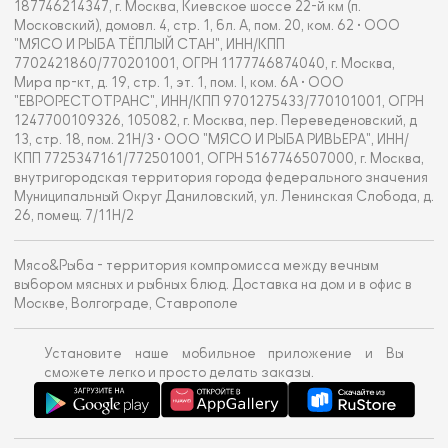
187746214347, г. Москва, Киевское шоссе 22-й км (п.
Московский), домовл. 4, стр. 1, бл. А, пом. 20, ком. 62 • ООО
"МЯСО И РЫБА ТЁПЛЫЙ СТАН", ИНН/КПП
7702421860/770201001, ОГРН 1177746874040, г. Москва,
Мира пр-кт, д. 19, стр. 1, эт. 1, пом. I, ком. 6А • ООО
"ЕВРОРЕСТОТРАНС", ИНН/КПП 9701275433/770101001, ОГРН
1247700109326, 105082, г. Москва, пер. Переведеновский, д
13, стр. 18, пом. 21Н/3 • ООО "МЯСО И РЫБА РИВЬЕРА", ИНН/
КПП 7725347161/772501001, ОГРН 5167746507000, г. Москва,
внутригородская территория города федерального значения
Муниципальный Округ Даниловский, ул. Ленинская Слобода, д.
26, помещ. 7/11Н/2
Мясо&Рыба - территория компромисса между вечным
выбором мясных и рыбных блюд. Доставка на дом и в офис в
Москве, Волгограде, Ставрополе
Установите наше мобильное приложение и Вы
сможете легко и просто делать заказы.