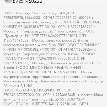
89251460222
• ООО "Мясо энд Рыба. Волгоград", ИНН/КПП
7728375978/344445001, ОГРН 1177746757132, 400098, г.
Волгоград, ул. им. В.И. Ленина, д. 9 • ООО "СТЕЙК ТВЕРСКАЯ",
ИНН/КПП 9710049381/771001001, ОГРН 1187746168972, г.
Москва, ул. Тверская, д. 23, стр. 1, пом. II, комн. 36а • ООО
"Лукоморье", ИНН/КПП 7751143622/775101001, ОГРН
1187746496332, г. Москва, Киевское шоссе 22-й км (п.
Московский), домовл. 4, стр. 5, оф. 258Е • ООО "ГРИЛЬМАНИЯ",
ИНН/КПП 9710050482/771001001, ОГРН 1187746208264, г.
Москва, ул. Тверская, дом 23, стр.1, пом. II, комн. 19 • ООО
"ПАСТОР", ИНН/КПП 7729670849/770501001, ОГРН
5107746024513, г. Москва, ул. Дубининская, дом 27, стр. 8, пом.
1, комн. 4 • ООО "МЯСО И РЫБА РИВЬЕРА", ИНН/КПП
7725347161/772501001, ОГРН 5167746507000, г. Москва,
внутригородская территория города федерального значения
Муниципальный Округ Даниловский, ул. Ленинская Слобода, д.
26, помещ. 7/11Н/2
• ООО "МЯСО И РЫБА КАШИРКА", ИНН/КПП
7702421877/770201001, ОГРН 1177746874051, г. Москва, Мира
пр-кт, д. 19, стр. 1, пом. I, ком. 6Б, оф. 55 • ООО "МиР
РУМЯНЦЕВО", ИНН/КПП 7751140131/775101001, ОГРН