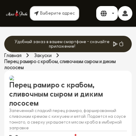
Выберите адрес
Удобный заказ в вашем смартфоне - скачайте
приложение!
Главная
Закуски
Перец рамиро с крабом, сливочным сыром и диким
лососем
Перец рамиро с крабом,
сливочным сыром и диким
лососем
Запеченный сладкий перец рамиро, фаршированный
сливочным кремом с кижучем и мятой. Подается на соусе
тоннато, а сверху украшается мясом краба в имбирной
заправке