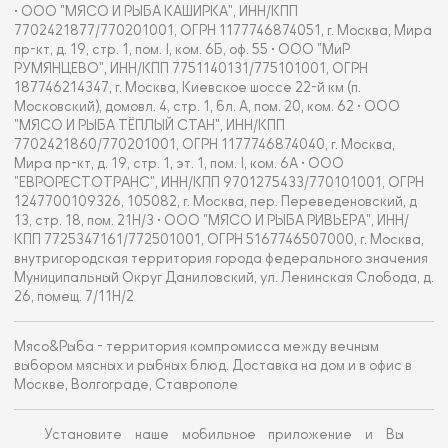
• ООО "МЯСО И РЫБА КАШИРКА", ИНН/КПП
7702421877/770201001, ОГРН 1177746874051, г. Москва, Мира
пр-кт, д. 19, стр. 1, пом. I, ком. 6Б, оф. 55 • ООО "МиР
РУМЯНЦЕВО", ИНН/КПП 7751140131/775101001, ОГРН
187746214347, г. Москва, Киевское шоссе 22-й км (п.
Московский), домовл. 4, стр. 1, бл. А, пом. 20, ком. 62 • ООО
"МЯСО И РЫБА ТЁПЛЫЙ СТАН", ИНН/КПП
7702421860/770201001, ОГРН 1177746874040, г. Москва,
Мира пр-кт, д. 19, стр. 1, эт. 1, пом. I, ком. 6А • ООО
"ЕВРОРЕСТОТРАНС", ИНН/КПП 9701275433/770101001, ОГРН
1247700109326, 105082, г. Москва, пер. Переведеновский, д
13, стр. 18, пом. 21Н/3 • ООО "МЯСО И РЫБА РИВЬЕРА", ИНН/
КПП 7725347161/772501001, ОГРН 5167746507000, г. Москва,
внутригородская территория города федерального значения
Муниципальный Округ Даниловский, ул. Ленинская Слобода, д.
26, помещ. 7/11Н/2
Мясо&Рыба - территория компромисса между вечным
выбором мясных и рыбных блюд. Доставка на дом и в офис в
Москве, Волгограде, Ставрополе
Установите наше мобильное приложение и Вы