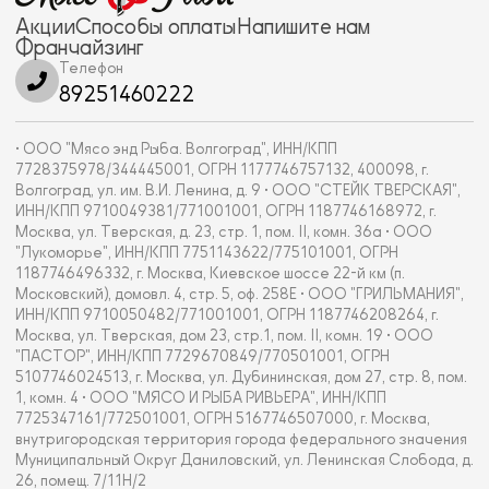
Акции
Способы оплаты
Напишите нам
Франчайзинг
Телефон
89251460222
• ООО "Мясо энд Рыба. Волгоград", ИНН/КПП
7728375978/344445001, ОГРН 1177746757132, 400098, г.
Волгоград, ул. им. В.И. Ленина, д. 9 • ООО "СТЕЙК ТВЕРСКАЯ",
ИНН/КПП 9710049381/771001001, ОГРН 1187746168972, г.
Москва, ул. Тверская, д. 23, стр. 1, пом. II, комн. 36а • ООО
"Лукоморье", ИНН/КПП 7751143622/775101001, ОГРН
1187746496332, г. Москва, Киевское шоссе 22-й км (п.
Московский), домовл. 4, стр. 5, оф. 258Е • ООО "ГРИЛЬМАНИЯ",
ИНН/КПП 9710050482/771001001, ОГРН 1187746208264, г.
Москва, ул. Тверская, дом 23, стр.1, пом. II, комн. 19 • ООО
"ПАСТОР", ИНН/КПП 7729670849/770501001, ОГРН
5107746024513, г. Москва, ул. Дубининская, дом 27, стр. 8, пом.
1, комн. 4 • ООО "МЯСО И РЫБА РИВЬЕРА", ИНН/КПП
7725347161/772501001, ОГРН 5167746507000, г. Москва,
внутригородская территория города федерального значения
Муниципальный Округ Даниловский, ул. Ленинская Слобода, д.
26, помещ. 7/11Н/2